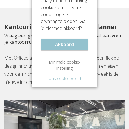
analytische en tracking
cookies om je een zo
goed mogelijke
ervaring te bieden. Ga
Kantoorinrichting met Officeplanner
je hiermee akkoord?
Vraag een gratis inrichtingsvoorstel op maat aan voor
je kantoorruimte aan Atoomweg 100
Akkoord
Met Officeplanner huur, huurkoop of koop je een flexibel
Minimale cookie-
designinrichtingspakket op basis van je wensen en eisen
instelling
voor de inrichting van jouw kantoor. Binnen 1 week is de
Ons cookiebeleid
nieuwe inrichting gereed op locatie.