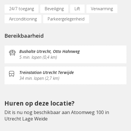
24/7 toegang
Beveiliging
Lift
Verwarming
Airconditioning
Parkeergelegenheid
Fietsenstalling
(Flex)werkplekken
Bereikbaarheid
Vergaderplekken
Belruimte
Opslagruimte
Internetmogelijkheden
Printservice
Bushalte Utrecht, Otto Hahnweg
5 min. lopen (0,4 km)
KVK-inschrijving
Sociaal hart
Restaurant
Koffie/thee
Pantry
Receptie
Postverwerking
Treinstation Utrecht Terwijde
34 min. lopen (2,7 km)
Huren op deze locatie?
Dit is nu nog beschikbaar aan Atoomweg 100 in
Utrecht Lage Weide