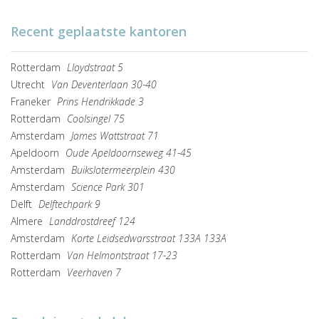
Recent geplaatste kantoren
Rotterdam
Lloydstraat 5
Utrecht
Van Deventerlaan 30-40
Franeker
Prins Hendrikkade 3
Rotterdam
Coolsingel 75
Amsterdam
James Wattstraat 71
Apeldoorn
Oude Apeldoornseweg 41-45
Amsterdam
Buikslotermeerplein 430
Amsterdam
Science Park 301
Delft
Delftechpark 9
Almere
Landdrostdreef 124
Amsterdam
Korte Leidsedwarsstraat 133A 133A
Rotterdam
Van Helmontstraat 17-23
Rotterdam
Veerhaven 7