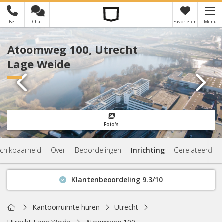
Bel
Chat
Favorieten
Menu
×
Je hebt nog geen favorieten
Atoomweg 100, Utrecht
Lage Weide
Foto's
chikbaarheid
Over
Beoordelingen
Inrichting
Gerelateerd
Klantenbeoordeling 9.3/10
Binnen 1 uur antwoord
Geen verplichtingen
Home
Kantoorruimte huren
Utrecht
Actuele beschikbaarheid
Utrecht Lage Weide
Atoomweg 100