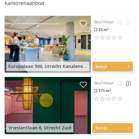
kantorenaanbod
Beschikbaar
2
32 m
Europalaan 500, Utrecht Kanaleneiland
Bekijk
Beschikbaar
2
171 m
Vrieslantlaan 6, Utrecht Zuid
Bekijk