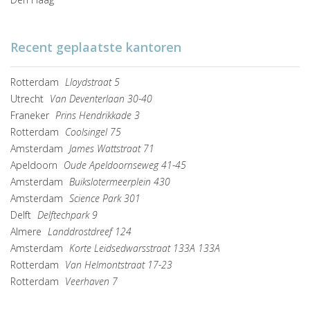
Recent geplaatste kantoren
Rotterdam
Lloydstraat 5
Utrecht
Van Deventerlaan 30-40
Franeker
Prins Hendrikkade 3
Rotterdam
Coolsingel 75
Amsterdam
James Wattstraat 71
Apeldoorn
Oude Apeldoornseweg 41-45
Amsterdam
Buikslotermeerplein 430
Amsterdam
Science Park 301
Delft
Delftechpark 9
Almere
Landdrostdreef 124
Amsterdam
Korte Leidsedwarsstraat 133A 133A
Rotterdam
Van Helmontstraat 17-23
Rotterdam
Veerhaven 7