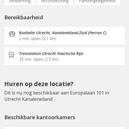
Verwarming
Airconditioning
Parkeergelegenheid
Oplaadpunt auto
Fietsenstalling
Nabij snelweg
Bereikbaarheid
Vergaderplekken
Belruimte
Internetmogelijkheden
Glasvezel
KVK-inschrijving
Bushalte Utrecht, Kanaleneiland-Zuid (Perron C)
2 min. lopen (0,1 km)
Sociaal hart
Restaurant
Koffie/thee
Pantry
Schoonmaak
Terras
Treinstation Utrecht Vaartsche Rijn
35 min. lopen (2,5 km)
Huren op deze locatie?
Dit is nu nog beschikbaar aan Europalaan 101 in
Utrecht Kanaleneiland
Beschikbare kantoorkamers