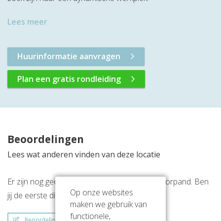
Lees meer
Huurinformatie aanvragen
Plan een gratis rondleiding
Beoordelingen
Lees wat anderen vinden van deze locatie
Er zijn nog geen beoordelingen over dit kantoorpand. Ben
Op onze websites
jij de eerste die een beoordeling achterlaat?
maken we gebruik van
functionele,
Beoordeling schrijven