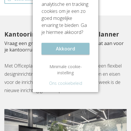
analytische en tracking
cookies om je een zo
goed mogelijke
ervaring te bieden. Ga
je hiermee akkoord?
Kantoorinrichting met Officeplanner
Vraag een gratis inrichtingsvoorstel op maat aan voor
Akkoord
je kantoorruimte aan Europalaan 101
Met Officeplanner huur, huurkoop of koop je een flexibel
Minimale cookie-
instelling
designinrichtingspakket op basis van je wensen en eisen
voor de inrichting van jouw kantoor. Binnen 1 week is de
Ons cookiebeleid
nieuwe inrichting gereed op locatie.