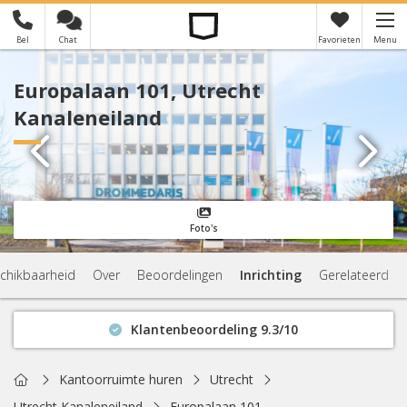
Bel
Chat
Favorieten
Menu
×
Je hebt nog geen favorieten
Europalaan 101, Utrecht
Kanaleneiland
Foto's
chikbaarheid
Over
Beoordelingen
Inrichting
Gerelateerd
Klantenbeoordeling 9.3/10
Binnen 1 uur antwoord
Geen verplichtingen
Home
Kantoorruimte huren
Utrecht
Actuele beschikbaarheid
Utrecht Kanaleneiland
Europalaan 101