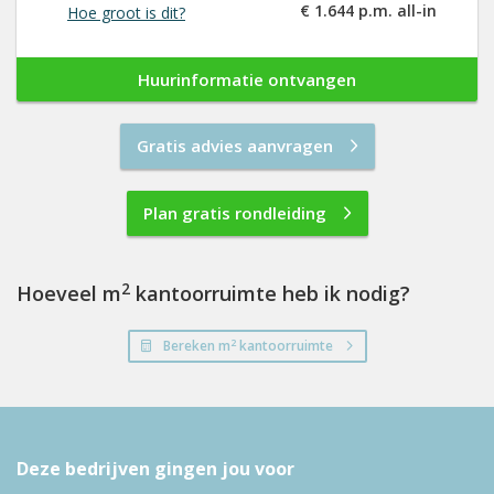
€ 1.644 p.m. all-in
Hoe groot is dit?
Huurinformatie ontvangen
Gratis advies aanvragen
Plan gratis rondleiding
2
Hoeveel m
kantoorruimte heb ik nodig?
2
Bereken m
kantoorruimte
Deze bedrijven gingen jou voor