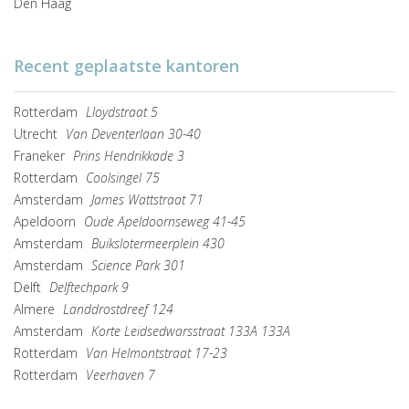
Den Haag
Recent geplaatste kantoren
Rotterdam
Lloydstraat 5
Utrecht
Van Deventerlaan 30-40
Franeker
Prins Hendrikkade 3
Rotterdam
Coolsingel 75
Amsterdam
James Wattstraat 71
Apeldoorn
Oude Apeldoornseweg 41-45
Amsterdam
Buikslotermeerplein 430
Amsterdam
Science Park 301
Delft
Delftechpark 9
Almere
Landdrostdreef 124
Amsterdam
Korte Leidsedwarsstraat 133A 133A
Rotterdam
Van Helmontstraat 17-23
Rotterdam
Veerhaven 7