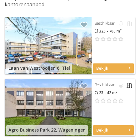
kantorenaanbod
Beschikbaar
2
325 - 700 m
Laan van Westrooijen 6, Tiel
Bekijk
Beschikbaar
2
23 - 42 m
Agro Business Park 22, Wageningen
Bekijk