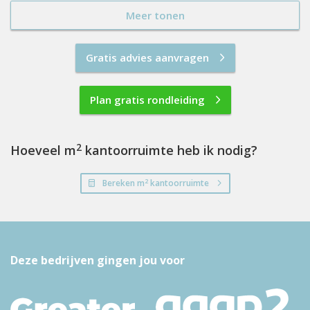
Meer tonen
Gratis advies aanvragen
Plan gratis rondleiding
2
Hoeveel m
kantoorruimte heb ik nodig?
2
Bereken m
kantoorruimte
Deze bedrijven gingen jou voor