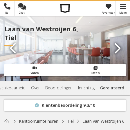
Bel
Chat
Favorieten
Menu
×
Je hebt nog geen favorieten
Laan van Westroijen 6,
Tiel
Video
Foto's
schikbaarheid
Over
Beoordelingen
Inrichting
Gerelateerd
Klantenbeoordeling 9.3/10
Binnen 1 uur antwoord
Geen verplichtingen
Home
Kantoorruimte huren
Tiel
Laan van Westroijen 6
Actuele beschikbaarheid