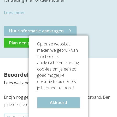
rondleiding in en ontdek het snel!
Lees meer
Huurinformatie aanvragen
Plan een gratis rondleiding
Op onze websites
maken we gebruik van
functionele,
analytische en tracking
cookies om je een zo
Beoordelingen
goed mogelijke
ervaring te bieden. Ga
Lees wat anderen vinden van deze locatie
je hiermee akkoord?
Er zijn nog geen beoordelingen over dit kantoorpand. Ben
Akkoord
jij de eerste die een beoordeling achterlaat?