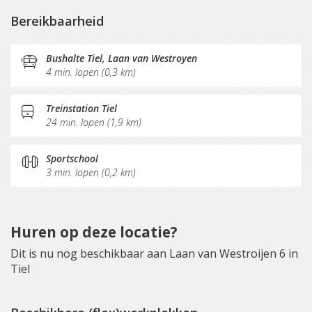
Parkeergelegenheid
(Flex)werkplekken
Bereikbaarheid
Vergaderplekken
Opslagruimte
Internetmogelijkheden
Printservice
Bushalte Tiel, Laan van Westroyen
4 min. lopen (0,3 km)
KVK-inschrijving
Sociaal hart
Koffie/thee
Pantry
Schoonmaak
Receptie
Treinstation Tiel
24 min. lopen (1,9 km)
Postverwerking
Sportschool
3 min. lopen (0,2 km)
Huren op deze locatie?
Dit is nu nog beschikbaar aan Laan van Westroijen 6 in
Tiel