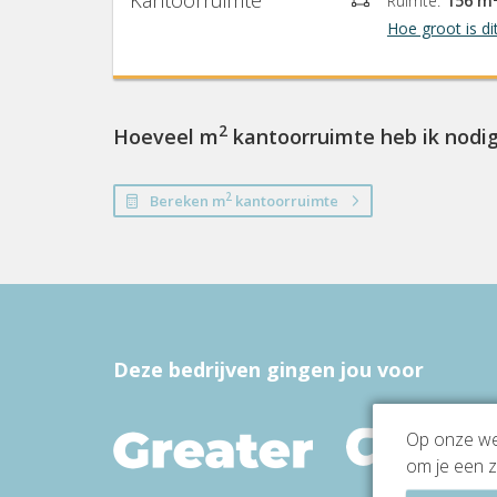
Kantoorruimte
Ruimte:
156 m
Hoe groot is di
2
Hoeveel m
kantoorruimte heb ik nodi
2
Bereken m
kantoorruimte
Deze bedrijven gingen jou voor
Op onze web
om je een z