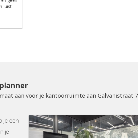
, en geen
n juist
eplanner
 maat aan voor je kantoorruimte aan Galvanistraat 7
p je een
n je