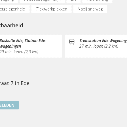
ergelegenheid
(Flex)werkplekken
Nabij snelweg
netmogelijkheden
Printservice
KVK-inschrijving
Sociaal h
kbaarheid
e/thee
Pantry
Schoonmaak
Bushalte Ede, Station Ede-
Treinstation Ede-Wagenin
Wageningen
27 min. lopen (2,2 km)
29 min. lopen (2,3 km)
raat 7 in Ede
ELEDEN