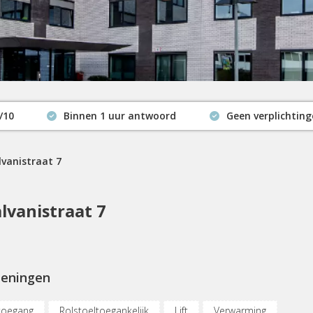
/10
Binnen 1 uur antwoord
Geen verplichtin
Actuele beschikbaarheid
lvanistraat 7
lvanistraat 7
ieningen
toegang
Rolstoeltoegankelijk
Lift
Verwarming