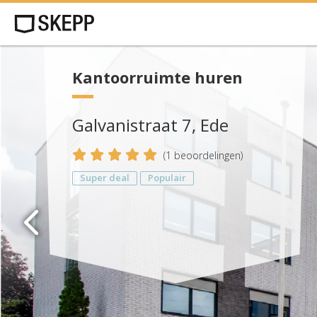
Kantoorruimte huren
Galvanistraat 7, Ede
5
(
1
beoordelingen)
Super deal
Populair