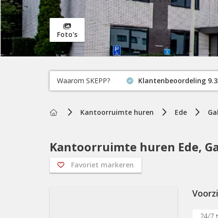
Foto's
Waarom SKEPP?
Klantenbeoordeling 9.3
Home
Kantoorruimte huren
Ede
Ga
Kantoorruimte huren Ede, Ga
Favoriet markeren
Voorz
24/7 