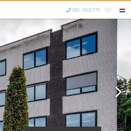
085-7605770
Bereikbaar tot
×