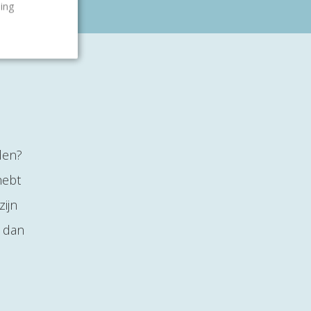
ling
den?
hebt
ijn
t dan