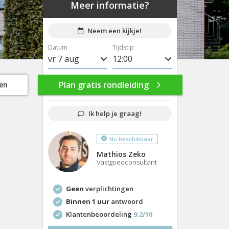
Meer informatie?
Neem een kijkje!
Datum
Tijdstip
vr 7 aug
8:00
ma 10 aug
8:30
Plan gratis rondleiding
gen
di 11 aug
9:00
Ik help je graag!
wo 12 aug
9:30
Nu beschikbaar
do 13 aug
10:00
Mathios Zeko
vr 14 aug
10:30
Vastgoedconsultant
ma 17 aug
11:00
Geen
verplichtingen
di 18 aug
11:30
Binnen 1 uur
antwoord
Klantenbeoordeling
9.2/10
wo 19 aug
12:00