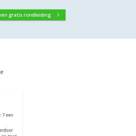
een gratis rondleiding
ie
t 7 een
ierdoor