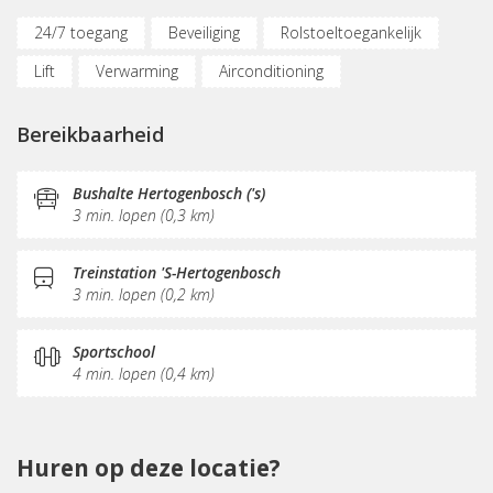
24/7 toegang
Beveiliging
Rolstoeltoegankelijk
Lift
Verwarming
Airconditioning
Parkeergelegenheid
Oplaadpunt auto
Bereikbaarheid
Fietsenstalling
(Flex)werkplekken
Vergaderplekken
Belruimte
Bushalte Hertogenbosch ('s)
3 min. lopen (0,3 km)
Internetmogelijkheden
Glasvezel
Printservice
KVK-inschrijving
Sociaal hart
Koffie/thee
Treinstation 'S-Hertogenbosch
3 min. lopen (0,2 km)
Pantry
Schoonmaak
Receptie
Postverwerking
Sportschool
4 min. lopen (0,4 km)
Huren op deze locatie?