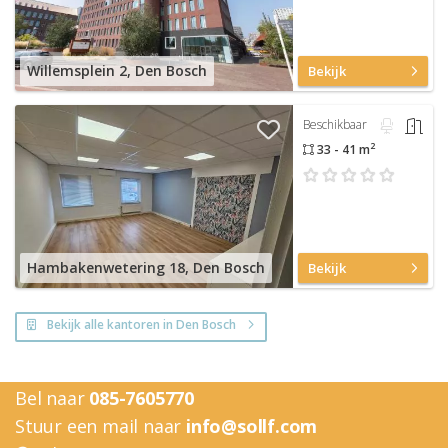
Willemsplein 2, Den Bosch
Bekijk
Beschikbaar
2
33 - 41 m
Hambakenwetering 18, Den Bosch
Bekijk
Bekijk alle kantoren in Den Bosch
Bel naar
085-7605770
Stuur een mail naar
info@sollf.com