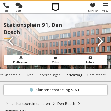
Bel
Chat
Favorieten
Menu
×
Je hebt nog geen favorieten
Stationsplein 91, Den
Bosch
Plattegrond
Video
Foto's
chikbaarheid
Over
Beoordelingen
Inrichting
Gerelateerd
Klantenbeoordeling 9.3/10
Binnen 1 uur antwoord
Geen verplichtingen
Home
Kantoorruimte huren
Den Bosch
Actuele beschikbaarheid
Stationsplein 91