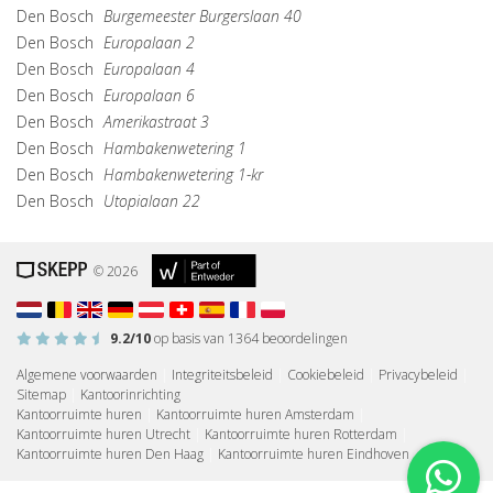
Den Bosch
Burgemeester Burgerslaan 40
Den Bosch
Europalaan 2
Den Bosch
Europalaan 4
Den Bosch
Europalaan 6
Den Bosch
Amerikastraat 3
Den Bosch
Hambakenwetering 1
Den Bosch
Hambakenwetering 1-kr
Den Bosch
Utopialaan 22
© 2026
9.2
/10
op basis van
1364
beoordelingen
Algemene voorwaarden
|
Integriteitsbeleid
|
Cookiebeleid
|
Privacybeleid
|
Sitemap
|
Kantoorinrichting
Kantoorruimte huren
|
Kantoorruimte huren Amsterdam
|
Kantoorruimte huren Utrecht
|
Kantoorruimte huren Rotterdam
|
Kantoorruimte huren Den Haag
|
Kantoorruimte huren Eindhoven