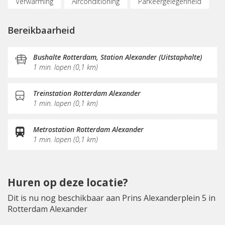
Verwarming
Airconditioning
Parkeergelegenheid
Bereikbaar met OV
(Flex)werkplekken
Bereikbaarheid
Vergaderplekken
Opslagruimte
Internetmogelijkheden
Printservice
Bushalte Rotterdam, Station Alexander (Uitstaphalte)
1 min. lopen (0,1 km)
KVK-inschrijving
Sociaal hart
Restaurant
Koffie/thee
Gemeubileerd
Pantry
Treinstation Rotterdam Alexander
1 min. lopen (0,1 km)
Schoonmaak
Receptie
Postverwerking
Fitnessruimte
Metrostation Rotterdam Alexander
1 min. lopen (0,1 km)
Huren op deze locatie?
Dit is nu nog beschikbaar aan Prins Alexanderplein 5 in
Rotterdam Alexander