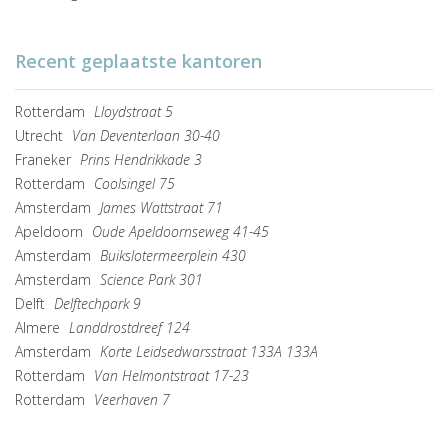
Recent geplaatste kantoren
Rotterdam
Lloydstraat 5
Utrecht
Van Deventerlaan 30-40
Franeker
Prins Hendrikkade 3
Rotterdam
Coolsingel 75
Amsterdam
James Wattstraat 71
Apeldoorn
Oude Apeldoornseweg 41-45
Amsterdam
Buikslotermeerplein 430
Amsterdam
Science Park 301
Delft
Delftechpark 9
Almere
Landdrostdreef 124
Amsterdam
Korte Leidsedwarsstraat 133A 133A
Rotterdam
Van Helmontstraat 17-23
Rotterdam
Veerhaven 7