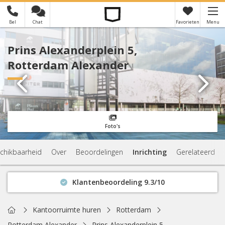
Bel
Chat
Favorieten
Menu
×
Je hebt nog geen favorieten
Prins Alexanderplein 5,
Rotterdam Alexander
Foto's
chikbaarheid
Over
Beoordelingen
Inrichting
Gerelateerd
Klantenbeoordeling 9.3/10
Binnen 1 uur antwoord
Geen verplichtingen
Home
Kantoorruimte huren
Rotterdam
Actuele beschikbaarheid
Rotterdam Alexander
Prins Alexanderplein 5