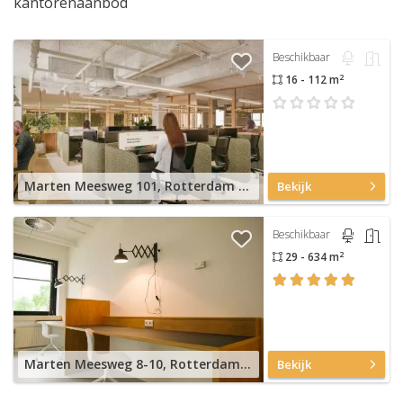
kantorenaanbod
Beschikbaar
2
16 - 112 m
Marten Meesweg 101, Rotterdam Alexander
Bekijk
Beschikbaar
2
29 - 634 m
Marten Meesweg 8-10, Rotterdam Alexander
Bekijk