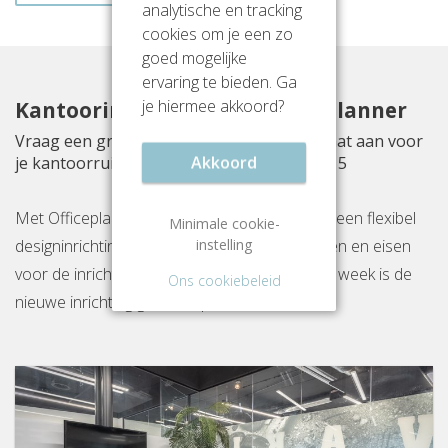
analytische en tracking
cookies om je een zo
goed mogelijke
ervaring te bieden. Ga
je hiermee akkoord?
Kantoorinrichting met Officeplanner
Vraag een gratis inrichtingsvoorstel op maat aan voor
Akkoord
je kantoorruimte aan Prins Alexanderplein 5
Met Officeplanner huur, huurkoop of koop je een flexibel
Minimale cookie-
instelling
designinrichtingspakket op basis van je wensen en eisen
voor de inrichting van jouw kantoor. Binnen 1 week is de
Ons cookiebeleid
nieuwe inrichting gereed op locatie.