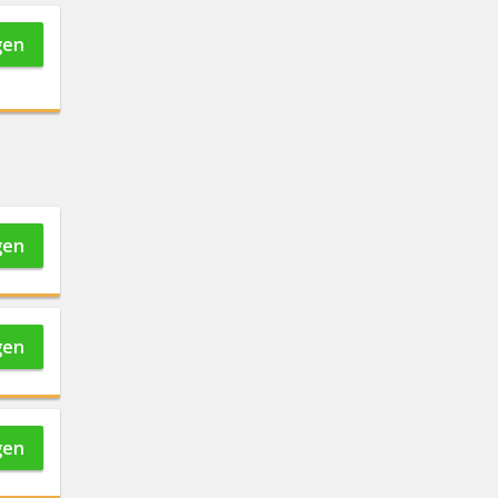
gen
gen
gen
gen