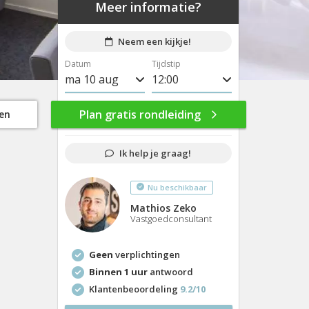
Meer informatie?
Neem een kijkje!
Datum
Tijdstip
ma 10 aug
8:00
di 11 aug
8:30
Plan gratis rondleiding
gen
wo 12 aug
9:00
Ik help je graag!
do 13 aug
9:30
Nu beschikbaar
vr 14 aug
10:00
Mathios Zeko
ma 17 aug
10:30
Vastgoedconsultant
di 18 aug
11:00
Geen
verplichtingen
wo 19 aug
11:30
Binnen 1 uur
antwoord
Klantenbeoordeling
9.2/10
do 20 aug
12:00