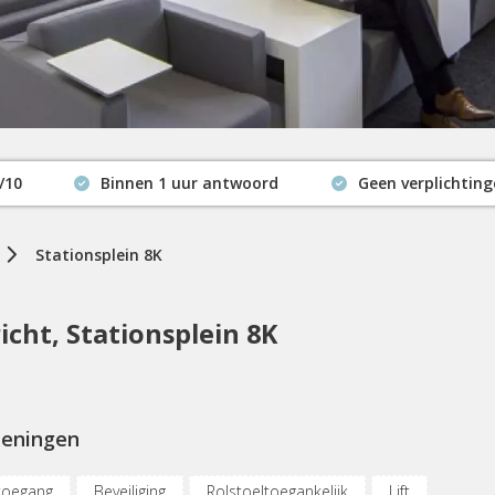
/10
Binnen 1 uur antwoord
Geen verplichtin
Actuele beschikbaarheid
Stationsplein 8K
cht, Stationsplein 8K
ieningen
toegang
Beveiliging
Rolstoeltoegankelijk
Lift