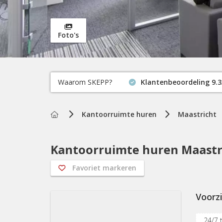
Foto's
Waarom SKEPP?
Klantenbeoordeling 9.3
Home
Kantoorruimte huren
Maastricht
Kantoorruimte huren Maastri
Favoriet markeren
Voorz
24/7 