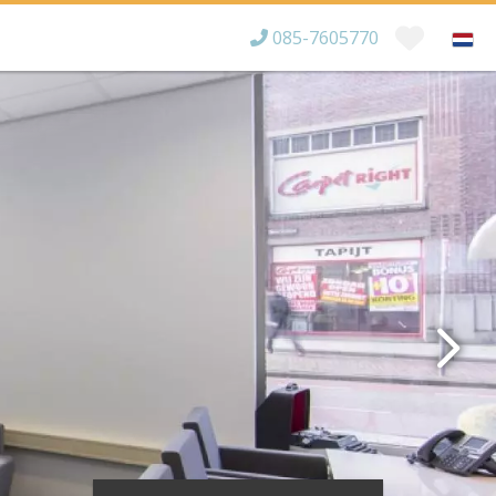
085-7605770
Bereikbaar tot
×