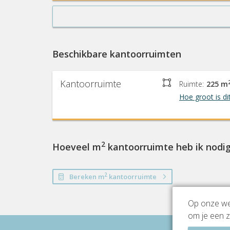
Beschikbare kantoorruimten
Kantoorruimte
Ruimte:
225 m
Hoe groot is di
2
Hoeveel m
kantoorruimte heb ik nodi
2
Bereken m
kantoorruimte
Op onze web
om je een z