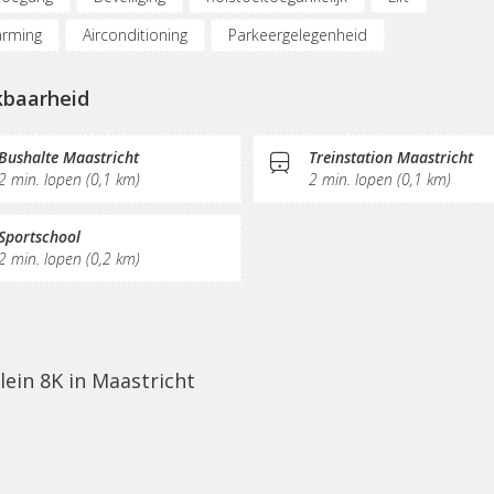
rming
Airconditioning
Parkeergelegenheid
dpunt auto
Fietsenstalling
(Flex)werkplekken
kbaarheid
derplekken
Belruimte
Opslagruimte
Internetmogelijkh
ezel
Printservice
KVK-inschrijving
Sociaal hart
Bushalte Maastricht
Treinstation Maastricht
2 min. lopen (0,1 km)
2 min. lopen (0,1 km)
e/thee
Pantry
Schoonmaak
Receptie
Postverwerki
Sportschool
2 min. lopen (0,2 km)
lein 8K in Maastricht