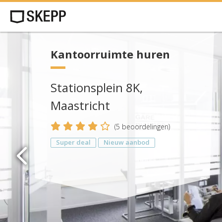
Kantoorruimte huren
Stationsplein 8K,
Maastricht
4
(
5
beoordelingen)
Super deal
Nieuw aanbod