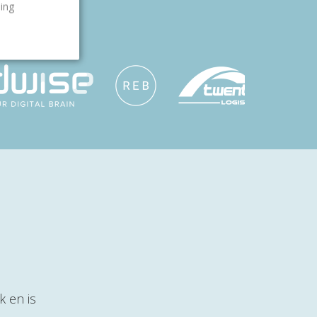
ling
k en is