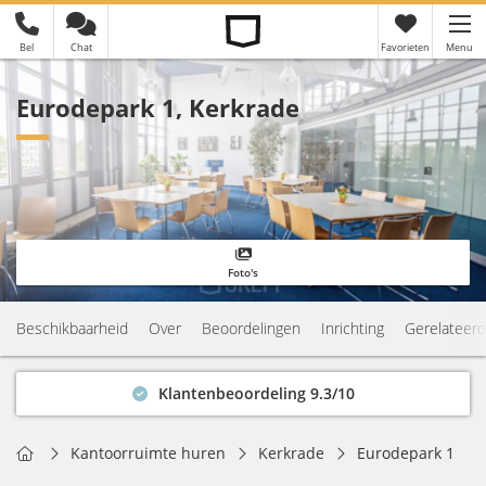
Bel
Chat
Favorieten
Menu
×
Je hebt nog geen favorieten
Eurodepark 1, Kerkrade
Foto's
Beschikbaarheid
Over
Beoordelingen
Inrichting
Gerelateerd
Klantenbeoordeling 9.3/10
Binnen 1 uur antwoord
Geen verplichtingen
Home
Kantoorruimte huren
Kerkrade
Eurodepark 1
Actuele beschikbaarheid