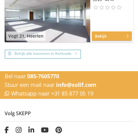
Vogt 21, Heerlen
Bekijk
Bekijk alle kantoren in Kerkrade
Bel naar
085-7605770
Stuur een mail naar
info@sollf.com
Whatsapp naar +31 85 877 05 19
Volg SKEPP