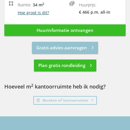
2
Ruimte:
34 m
Huurprijs:
€ 466 p.m. all-in
Hoe groot is dit?
Huurinformatie ontvangen
Gratis advies aanvragen
Plan gratis rondleiding
2
Hoeveel m
kantoorruimte heb ik nodig?
2
Bereken m
kantoorruimte