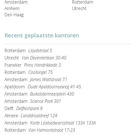
Amsterdam
Rotterdam
Arnhem
Utrecht
Den Haag
Recent geplaatste kantoren
Rotterdam
Lloydstraat 5
Utrecht
Van Deventerlaan 30-40
Franeker
Prins Hendrikkade 3
Rotterdam
Coolsingel 75
Amsterdam
James Wattstraat 71
Apeldoorn
Oude Apeldoornseweg 41-45
Amsterdam
Buikslotermeerplein 430
Amsterdam
Science Park 301
Delft
Delftechpark 9
Almere
Landdrostdreef 124
Amsterdam
Korte Leidsedwarsstraat 133A 133A
Rotterdam
Van Helmontstraat 17-23