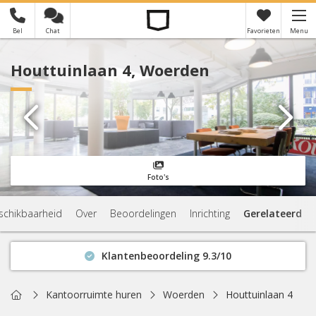
Bel
Chat
Favorieten
Menu
×
Je hebt nog geen favorieten
Houttuinlaan 4, Woerden
Foto's
schikbaarheid
Over
Beoordelingen
Inrichting
Gerelateerd
Klantenbeoordeling 9.3/10
Binnen 1 uur antwoord
Geen verplichtingen
Home
Kantoorruimte huren
Woerden
Houttuinlaan 4
Actuele beschikbaarheid