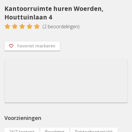
Kantoorruimte huren Woerden,
Houttuinlaan 4
5
(
2
beoordelingen)
Favoriet markeren
Voorzieningen
24/7 toegang
Beveiliging
Rolstoeltoegankelijk