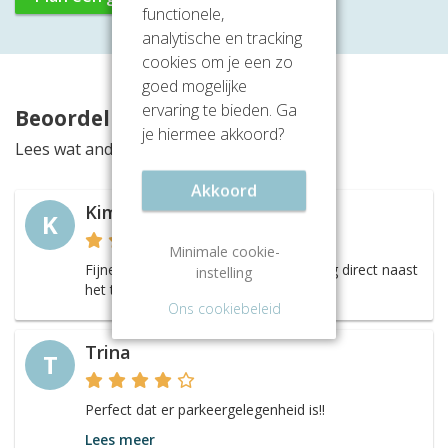
functionele,
analytische en tracking
cookies om je een zo
goed mogelijke
ervaring te bieden. Ga
Beoordelingen
je hiermee akkoord?
Lees wat anderen vinden van deze locatie
Akkoord
Kimberly
K
Minimale cookie-
Fijne werkplekken en een goede ligging direct naast
instelling
het treinstation.
Ons cookiebeleid
Trina
T
Perfect dat er parkeergelegenheid is!!
Lees meer