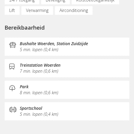
Lift
Verwarming
Airconditioning
Parkeergelegenheid
Oplaadpunt auto
Bereikbaarheid
Fietsenstalling
(Flex)werkplekken
Vergaderplekken
Belruimte
Bushalte Woerden, Station Zuidzijde
5 min. lopen (0,4 km)
Internetmogelijkheden
Glasvezel
KVK-inschrijving
Sociaal hart
Koffie/thee
Pantry
Receptie
Treinstation Woerden
7 min. lopen (0,6 km)
Postverwerking
Park
8 min. lopen (0,6 km)
Sportschool
5 min. lopen (0,4 km)