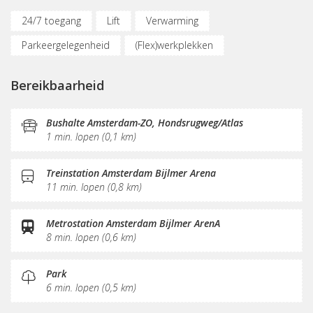
24/7 toegang
Lift
Verwarming
Parkeergelegenheid
(Flex)werkplekken
Vergaderplekken
Internetmogelijkheden
Bereikbaarheid
Printservice
KVK-inschrijving
Sociaal hart
Restaurant
Koffie/thee
Pantry
Schoonmaak
Bushalte Amsterdam-ZO, Hondsrugweg/Atlas
1 min. lopen (0,1 km)
Receptie
Treinstation Amsterdam Bijlmer Arena
11 min. lopen (0,8 km)
Metrostation Amsterdam Bijlmer ArenA
8 min. lopen (0,6 km)
Park
6 min. lopen (0,5 km)