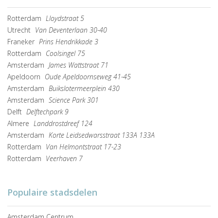
Rotterdam
Lloydstraat 5
Utrecht
Van Deventerlaan 30-40
Franeker
Prins Hendrikkade 3
Rotterdam
Coolsingel 75
Amsterdam
James Wattstraat 71
Apeldoorn
Oude Apeldoornseweg 41-45
Amsterdam
Buikslotermeerplein 430
Amsterdam
Science Park 301
Delft
Delftechpark 9
Almere
Landdrostdreef 124
Amsterdam
Korte Leidsedwarsstraat 133A 133A
Rotterdam
Van Helmontstraat 17-23
Rotterdam
Veerhaven 7
Populaire stadsdelen
Amsterdam Centrum