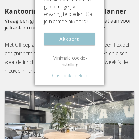
goed mogelijke
Kantoorinrichting met Officeplanner
ervaring te bieden. Ga
Vraag een gratis inrichtingsvoorstel op maat aan voor
je hiermee akkoord?
je kantoorruimte aan Herikerbergweg 1-35
Akkoord
Met Officeplanner huur, huurkoop of koop je een flexibel
designinrichtingspakket op basis van je wensen en eisen
Minimale cookie-
voor de inrichting van jouw kantoor. Binnen 1 week is de
instelling
nieuwe inrichting gereed op locatie.
Ons cookiebeleid