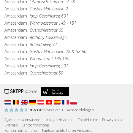
Amsterdam
Olympisch Stadion 24-28
Amsterdam
Gustav Mahlerplein 2
Amsterdam
Joop Geesinkweg 601
Amsterdam
Warmoesstraat 149 - 151
Amsterdam
Overschiestraat 65
Amsterdam
Anthony Fokkerweg 1
Amsterdam
Arlandaweg 92
Amsterdam
Gustav Mahlerplein 28 & 58-60
Amsterdam
Wibautstraat 135-139
Amsterdam
Joop Geesinkweg 201
Amsterdam
Overschiestraat 59
© 2026
9.2
/10
op basis van
1364
beoordelingen
Algemene voorwaarden
|
Integriteitsbeleid
|
Cookiebeleid
|
Privacybeleid
|
Sitemap
|
Kantoorinrichting
Kantoorruimte huren
|
Kantoorruimte huren Amsterdam
|