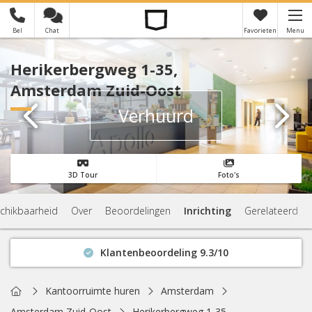
Bel
Chat
Favorieten
Menu
×
Je hebt nog geen favorieten
Herikerbergweg 1-35,
Amsterdam Zuid-Oost
Verhuurd
3D Tour
Foto's
chikbaarheid
Over
Beoordelingen
Inrichting
Gerelateerd
Klantenbeoordeling 9.3/10
Binnen 1 uur antwoord
Geen verplichtingen
Home
Kantoorruimte huren
Amsterdam
Actuele beschikbaarheid
Amsterdam Zuid-Oost
Herikerbergweg 1-35