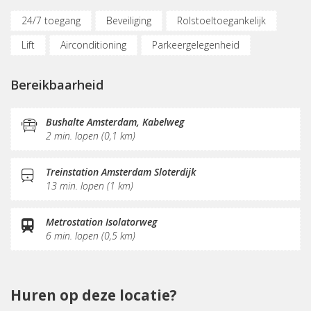
24/7 toegang
Beveiliging
Rolstoeltoegankelijk
Lift
Airconditioning
Parkeergelegenheid
(Flex)werkplekken
Vergaderplekken
Bereikbaarheid
Internetmogelijkheden
Printservice
KVK-inschrijving
Sociaal hart
Koffie/thee
Bushalte Amsterdam, Kabelweg
2 min. lopen (0,1 km)
Pantry
Schoonmaak
Treinstation Amsterdam Sloterdijk
13 min. lopen (1 km)
Metrostation Isolatorweg
6 min. lopen (0,5 km)
Huren op deze locatie?