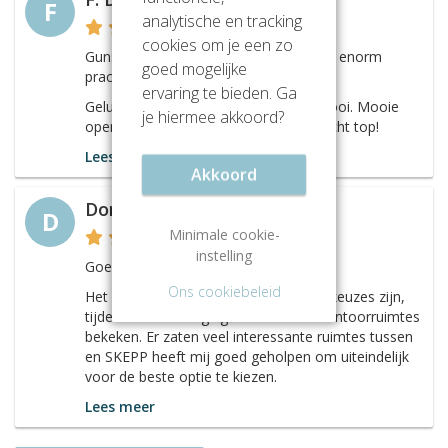
F
analytische en tracking
cookies om je een zo
Gunstige locatie en het kantoorpand is enorm
goed mogelijke
prachtig van de buitenkant.
ervaring te bieden. Ga
Gelukkig is de binnenkant ook even mooi. Mooie
je hiermee akkoord?
open ruimtes die strak ingericht zijn. Echt top!
Lees meer
Akkoord
Dominique Maas
D
Minimale cookie-
instelling
Goed bereikbaar.
Ons cookiebeleid
Het fijne aan dit pand is dat er zoveel keuzes zijn,
tijdens de bezichtiging heb ik wel 10 kantoorruimtes
bekeken. Er zaten veel interessante ruimtes tussen
en SKEPP heeft mij goed geholpen om uiteindelijk
voor de beste optie te kiezen.
Lees meer