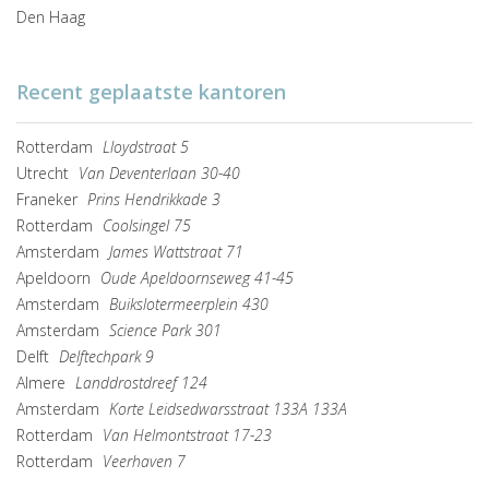
Den Haag
Recent geplaatste kantoren
Rotterdam
Lloydstraat 5
Utrecht
Van Deventerlaan 30-40
Franeker
Prins Hendrikkade 3
Rotterdam
Coolsingel 75
Amsterdam
James Wattstraat 71
Apeldoorn
Oude Apeldoornseweg 41-45
Amsterdam
Buikslotermeerplein 430
Amsterdam
Science Park 301
Delft
Delftechpark 9
Almere
Landdrostdreef 124
Amsterdam
Korte Leidsedwarsstraat 133A 133A
Rotterdam
Van Helmontstraat 17-23
Rotterdam
Veerhaven 7