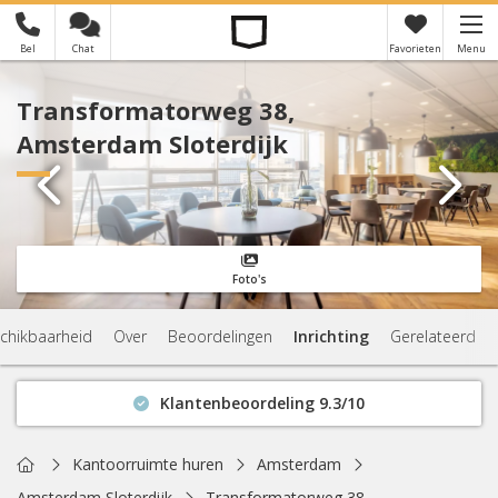
Bel
Chat
Favorieten
Menu
×
Je hebt nog geen favorieten
Transformatorweg 38,
Amsterdam Sloterdijk
Foto's
chikbaarheid
Over
Beoordelingen
Inrichting
Gerelateerd
Klantenbeoordeling 9.3/10
Binnen 1 uur antwoord
Geen verplichtingen
Home
Kantoorruimte huren
Amsterdam
Actuele beschikbaarheid
Amsterdam Sloterdijk
Transformatorweg 38