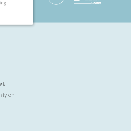
ling
lek
ity en