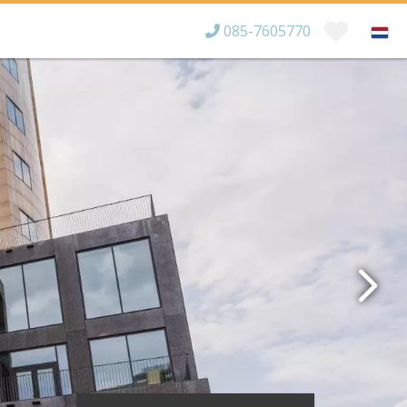
085-7605770
Bereikbaar tot
×