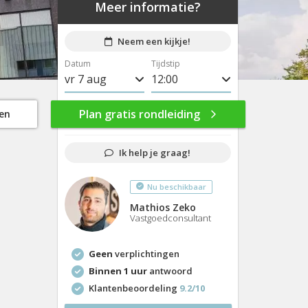
Meer informatie?
Neem een kijkje!
Datum
Tijdstip
vr 7 aug
8:00
ma 10 aug
8:30
Plan gratis rondleiding
gen
di 11 aug
9:00
Ik help je graag!
wo 12 aug
9:30
Nu beschikbaar
do 13 aug
10:00
Mathios Zeko
vr 14 aug
10:30
Vastgoedconsultant
ma 17 aug
11:00
Geen
verplichtingen
di 18 aug
11:30
Binnen 1 uur
antwoord
Klantenbeoordeling
9.2/10
wo 19 aug
12:00