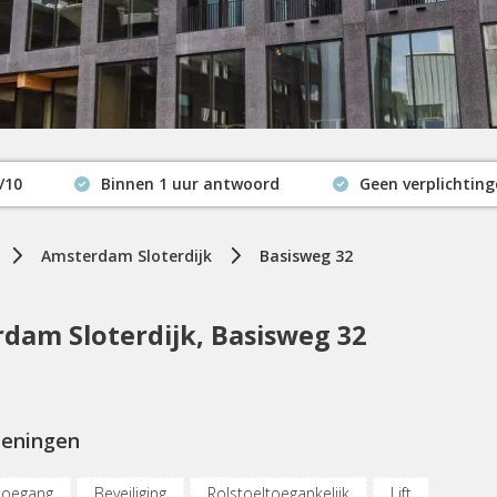
/10
Binnen 1 uur antwoord
Geen verplichtin
Actuele beschikbaarheid
Amsterdam Sloterdijk
Basisweg 32
am Sloterdijk, Basisweg 32
ieningen
toegang
Beveiliging
Rolstoeltoegankelijk
Lift