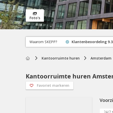
Foto's
Waarom SKEPP?
Klantenbeoordeling 9.3
Home
Kantoorruimte huren
Amsterdam
Kantoorruimte huren Amsterd
Favoriet markeren
Voorz
24/7 