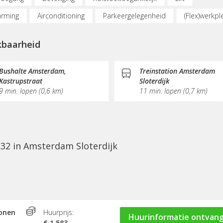
rming
Airconditioning
Parkeergelegenheid
(Flex)werkpl
derplekken
Belruimte
Internetmogelijkheden
Printserv
kbaarheid
schrijving
Sociaal hart
Koffie/thee
Gemeubileerd
y
Schoonmaak
Receptie
Bushalte Amsterdam,
Treinstation Amsterdam
Kastrupstraat
Sloterdijk
9 min. lopen (0,6 km)
11 min. lopen (0,7 km)
 32 in Amsterdam Sloterdijk
sonen
Huurprijs:
Huurinformatie ontvan
€ 1.583