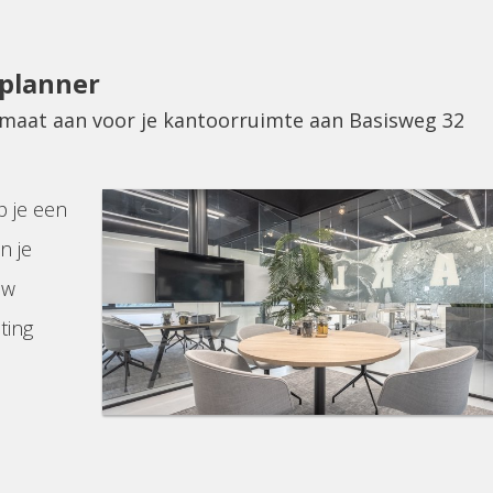
eplanner
p maat aan voor je kantoorruimte aan Basisweg 32
p je een
n je
uw
ting