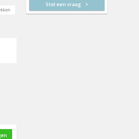
Stel een vraag
do 20 aug
12:30
ekken
vr 21 aug
13:00
ice
13:30
14:00
14:30
15:00
15:30
16:00
16:30
17:00
gen