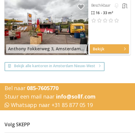
Beschikbaar
2
16 - 33 m
Anthony Fokkerweg 3, Amsterdam Nieuw-West
Bekijk
Bekijk alle kantoren in Amsterdam Nieuw-West
Bel naar
085-7605770
Stuur een mail naar
info@sollf.com
Whatsapp naar +31 85 877 05 19
Volg SKEPP