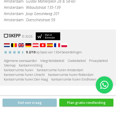
Amsterdam
Gustav Mahlerplein 28 & 58-60
Amsterdam
Wibautstraat 135-139
Amsterdam
Joop Geesinkweg 201
Amsterdam
Overschiestraat 59
© 2026
9.2
/10
op basis van
1364
beoordelingen
Algemene voorwaarden
|
Integriteitsbeleid
|
Cookiebeleid
|
Privacybeleid
|
Sitemap
|
Kantoorinrichting
Kantoorruimte huren
|
Kantoorruimte huren Amsterdam
|
Kantoorruimte huren Utrecht
|
Kantoorruimte huren Rotterdam
|
Kantoorruimte huren Den Haag
|
Kantoorruimte huren Eindhoven
Stel een vraag
Plan gratis rondleiding