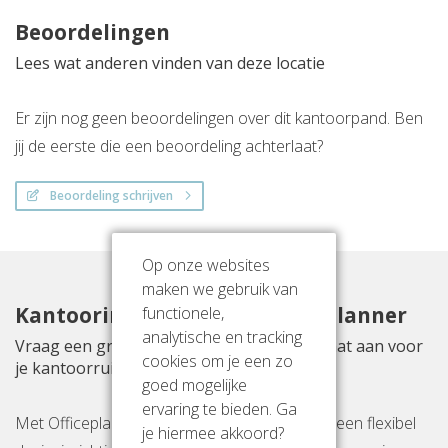
Beoordelingen
Lees wat anderen vinden van deze locatie
Er zijn nog geen beoordelingen over dit kantoorpand. Ben
jij de eerste die een beoordeling achterlaat?
Beoordeling schrijven
Op onze websites
maken we gebruik van
functionele,
Kantoorinrichting met Officeplanner
analytische en tracking
Vraag een gratis inrichtingsvoorstel op maat aan voor
cookies om je een zo
je kantoorruimte aan Overschiestraat 63
goed mogelijke
ervaring te bieden. Ga
Met Officeplanner huur, huurkoop of koop je een flexibel
je hiermee akkoord?