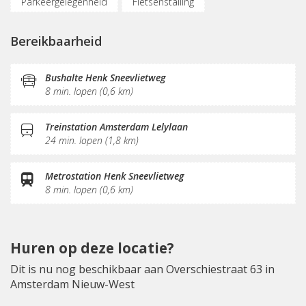
Parkeergelegenheid
Fietsenstalling
Vergaderplekken
Internetmogelijkheden
Bereikbaarheid
Glasvezel
Printservice
KVK-inschrijving
Koffie/thee
Gemeubileerd
Pantry
Bushalte Henk Sneevlietweg
8 min. lopen (0,6 km)
Schoonmaak
Receptie
Treinstation Amsterdam Lelylaan
24 min. lopen (1,8 km)
Metrostation Henk Sneevlietweg
8 min. lopen (0,6 km)
Huren op deze locatie?
Dit is nu nog beschikbaar aan Overschiestraat 63 in
Amsterdam Nieuw-West