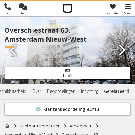
Bel
Chat
Favorieten
Menu
×
Je hebt nog geen favorieten
Overschiestraat 63,
Amsterdam Nieuw-West
Foto's
schikbaarheid
Over
Beoordelingen
Inrichting
Gerelateerd
Klantenbeoordeling 9.3/10
Binnen 1 uur antwoord
Geen verplichtingen
Home
Kantoorruimte huren
Amsterdam
Actuele beschikbaarheid
Amsterdam Nieuw-West
Overschiestraat 63