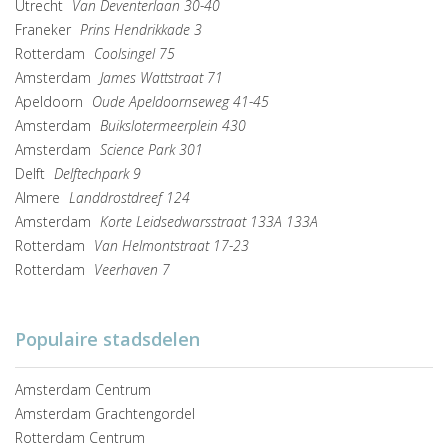
Utrecht
Van Deventerlaan 30-40
Franeker
Prins Hendrikkade 3
Rotterdam
Coolsingel 75
Amsterdam
James Wattstraat 71
Apeldoorn
Oude Apeldoornseweg 41-45
Amsterdam
Buikslotermeerplein 430
Amsterdam
Science Park 301
Delft
Delftechpark 9
Almere
Landdrostdreef 124
Amsterdam
Korte Leidsedwarsstraat 133A 133A
Rotterdam
Van Helmontstraat 17-23
Rotterdam
Veerhaven 7
Populaire stadsdelen
Amsterdam Centrum
Amsterdam Grachtengordel
Rotterdam Centrum