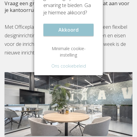
Vraag een gratis inrichtingsvoorstel op maat aan voor
ervaring te bieden. Ga
je kantoorruimte aan Weteringschans 165
je hiermee akkoord?
Met Officeplanner huur, huurkoop of koop je een flexibel
Akkoord
designinrichtingspakket op basis van je wensen en eisen
voor de inrichting van jouw kantoor. Binnen 1 week is de
Minimale cookie-
nieuwe inrichting gereed op locatie.
instelling
Ons cookiebeleid