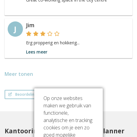
Jim
J
Erg propperig en hokkerig...
Lees meer
Meer tonen
Beoordeling schrijven
Op onze websites
maken we gebruik van
functionele,
analytische en tracking
cookies om je een zo
Kantoorinrichting met Officeplanner
goed mogelijke