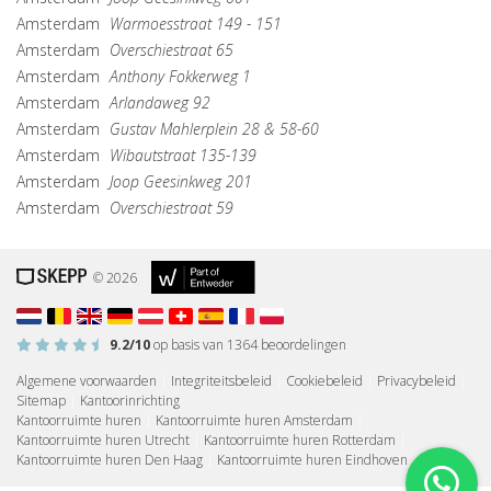
Amsterdam
Warmoesstraat 149 - 151
Amsterdam
Overschiestraat 65
Amsterdam
Anthony Fokkerweg 1
Amsterdam
Arlandaweg 92
Amsterdam
Gustav Mahlerplein 28 & 58-60
Amsterdam
Wibautstraat 135-139
Amsterdam
Joop Geesinkweg 201
Amsterdam
Overschiestraat 59
© 2026
9.2
/10
op basis van
1364
beoordelingen
Algemene voorwaarden
|
Integriteitsbeleid
|
Cookiebeleid
|
Privacybeleid
|
Sitemap
|
Kantoorinrichting
Kantoorruimte huren
|
Kantoorruimte huren Amsterdam
|
Kantoorruimte huren Utrecht
|
Kantoorruimte huren Rotterdam
|
Kantoorruimte huren Den Haag
|
Kantoorruimte huren Eindhoven