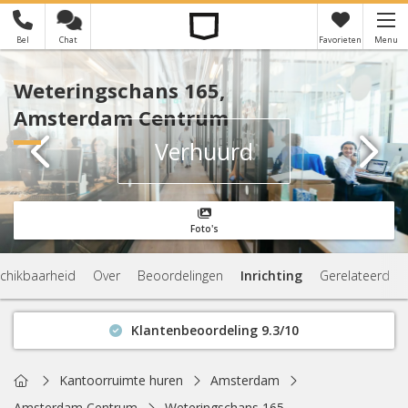
Bel
Chat
Favorieten
Menu
×
Je hebt nog geen favorieten
Weteringschans 165,
Amsterdam Centrum
Verhuurd
Foto's
chikbaarheid
Over
Beoordelingen
Inrichting
Gerelateerd
Klantenbeoordeling 9.3/10
Binnen 1 uur antwoord
Geen verplichtingen
Home
Kantoorruimte huren
Amsterdam
Actuele beschikbaarheid
Amsterdam Centrum
Weteringschans 165