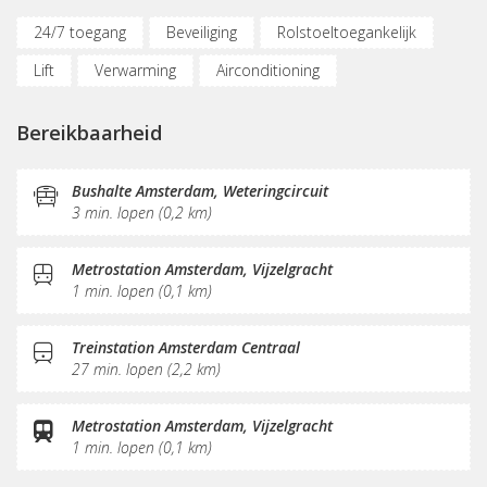
24/7 toegang
Beveiliging
Rolstoeltoegankelijk
Lift
Verwarming
Airconditioning
(Flex)werkplekken
Vergaderplekken
Bereikbaarheid
Internetmogelijkheden
Glasvezel
Printservice
KVK-inschrijving
Sociaal hart
Restaurant
Bushalte Amsterdam, Weteringcircuit
3 min. lopen (0,2 km)
Koffie/thee
Pantry
Receptie
Postverwerking
Metrostation Amsterdam, Vijzelgracht
1 min. lopen (0,1 km)
Treinstation Amsterdam Centraal
27 min. lopen (2,2 km)
Metrostation Amsterdam, Vijzelgracht
1 min. lopen (0,1 km)