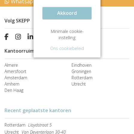
Whatsapp naar +31 85 877 05 19
Akkoord
Volg SKEPP
Minimale cookie-
instelling
Ons cookiebeleid
Kantoorruimte huren
Almere
Eindhoven
Amersfoort
Groningen
Amsterdam
Rotterdam
Arnhem
Utrecht
Den Haag
Recent geplaatste kantoren
Rotterdam
Lloydstraat 5
Utrecht
Van Deventerlaan 30-40