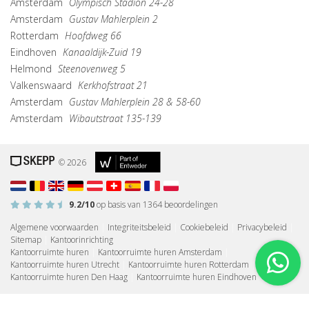
Amsterdam
Olympisch Stadion 24-28
Amsterdam
Gustav Mahlerplein 2
Rotterdam
Hoofdweg 66
Eindhoven
Kanaaldijk-Zuid 19
Helmond
Steenovenweg 5
Valkenswaard
Kerkhofstraat 21
Amsterdam
Gustav Mahlerplein 28 & 58-60
Amsterdam
Wibautstraat 135-139
© 2026
9.2
/10
op basis van
1364
beoordelingen
Algemene voorwaarden
|
Integriteitsbeleid
|
Cookiebeleid
|
Privacybeleid
|
Sitemap
|
Kantoorinrichting
Kantoorruimte huren
|
Kantoorruimte huren Amsterdam
|
Kantoorruimte huren Utrecht
|
Kantoorruimte huren Rotterdam
|
Kantoorruimte huren Den Haag
|
Kantoorruimte huren Eindhoven