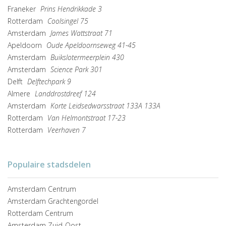
Franeker
Prins Hendrikkade 3
Rotterdam
Coolsingel 75
Amsterdam
James Wattstraat 71
Apeldoorn
Oude Apeldoornseweg 41-45
Amsterdam
Buikslotermeerplein 430
Amsterdam
Science Park 301
Delft
Delftechpark 9
Almere
Landdrostdreef 124
Amsterdam
Korte Leidsedwarsstraat 133A 133A
Rotterdam
Van Helmontstraat 17-23
Rotterdam
Veerhaven 7
Populaire stadsdelen
Amsterdam Centrum
Amsterdam Grachtengordel
Rotterdam Centrum
Amsterdam Zuid-Oost