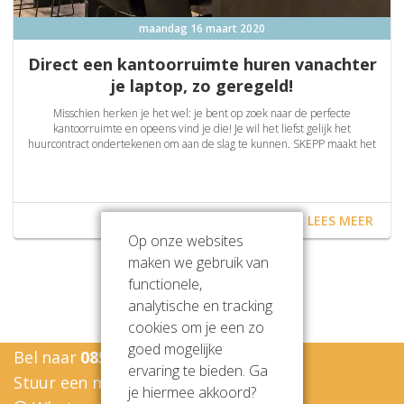
maandag 16 maart 2020
Direct een kantoorruimte huren vanachter
je laptop, zo geregeld!
Misschien herken je het wel: je bent op zoek naar de perfecte
kantoorruimte en opeens vind je die! Je wil het liefst gelijk het
huurcontract ondertekenen om aan de slag te kunnen. SKEPP maakt het
mogelijk om direct online je huurcontract voor een kantoorruimte te
tekenen.
LEES MEER
Op onze websites
maken we gebruik van
functionele,
analytische en tracking
cookies om je een zo
goed mogelijke
Bel naar
085-7605770
ervaring te bieden. Ga
Stuur een mail naar
info@sollf.com
je hiermee akkoord?