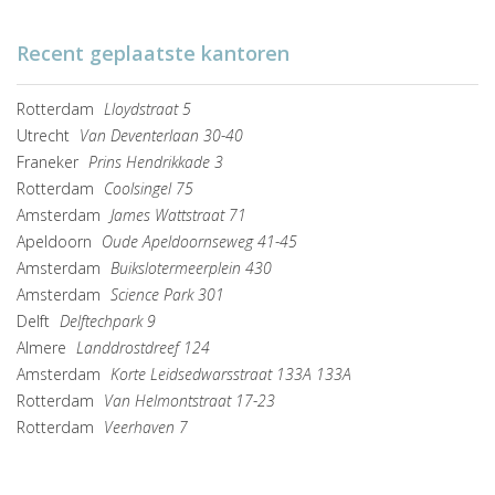
Recent geplaatste kantoren
Rotterdam
Lloydstraat 5
Utrecht
Van Deventerlaan 30-40
Franeker
Prins Hendrikkade 3
Rotterdam
Coolsingel 75
Amsterdam
James Wattstraat 71
Apeldoorn
Oude Apeldoornseweg 41-45
Amsterdam
Buikslotermeerplein 430
Amsterdam
Science Park 301
Delft
Delftechpark 9
Almere
Landdrostdreef 124
Amsterdam
Korte Leidsedwarsstraat 133A 133A
Rotterdam
Van Helmontstraat 17-23
Rotterdam
Veerhaven 7