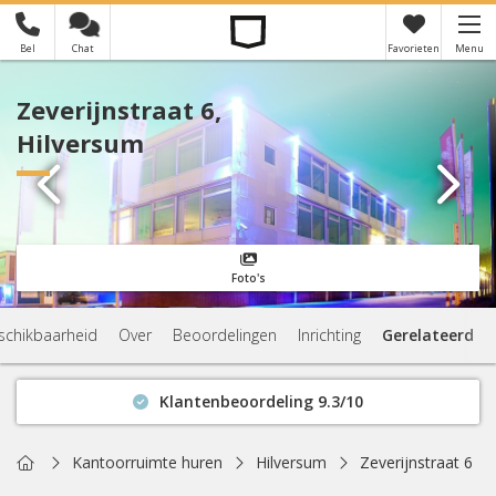
Bel
Chat
Favorieten
Menu
×
Je hebt nog geen favorieten
Zeverijnstraat 6,
Hilversum
Foto's
schikbaarheid
Over
Beoordelingen
Inrichting
Gerelateerd
Klantenbeoordeling 9.3/10
Binnen 1 uur antwoord
Geen verplichtingen
Home
Kantoorruimte huren
Hilversum
Zeverijnstraat 6
Actuele beschikbaarheid