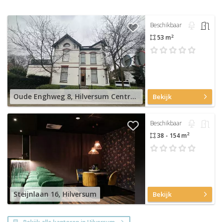
Beschikbaar
2
53 m
Oude Enghweg 8, Hilversum Centrum
Bekijk
Beschikbaar
2
38 - 154 m
Steijnlaan 16, Hilversum
Bekijk