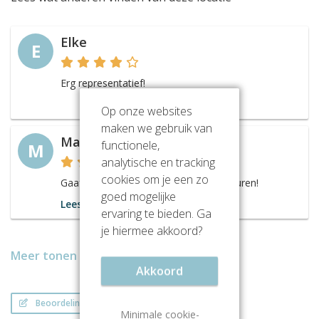
Elke
E
Erg representatief!
Op onze websites
maken we gebruik van
Manfred
functionele,
M
analytische en tracking
cookies om je een zo
Gaaf kantoorpand, vooral in de avonduren!
goed mogelijke
Lees meer
ervaring te bieden. Ga
je hiermee akkoord?
Meer tonen
Akkoord
Beoordeling schrijven
Minimale cookie-