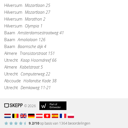
Hilversum
Mozartlaan 25
Hilversum
Mozartlaan 27
Hilversum
Marathon 2
Hilversum
Olympia 1
Baarn
Amsterdamsestraatweg 41
Baarn
Amalialaan 126
Baarn
Baarnsche dijk 4
Almere
Transistorstraat 151
Utrecht
Kaap Hoorndreef 66
Almere
Kabelstraat 5
Utrecht
Computerweg 22
Abcoude
Hollandse Kade 38
Utrecht
Demkaweg 11-21
© 2026
9.2
/10
op basis van
1364
beoordelingen