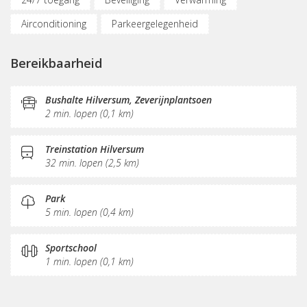
Airconditioning
Parkeergelegenheid
Fietsenstalling
(Flex)werkplekken
Bereikbaarheid
Vergaderplekken
Opslagruimte
Internetmogelijkheden
Glasvezel
Printservice
Bushalte Hilversum, Zeverijnplantsoen
2 min. lopen (0,1 km)
KVK-inschrijving
Sociaal hart
Koffie/thee
Pantry
Receptie
Postverwerking
Treinstation Hilversum
32 min. lopen (2,5 km)
Fitnessruimte
Park
5 min. lopen (0,4 km)
Sportschool
1 min. lopen (0,1 km)