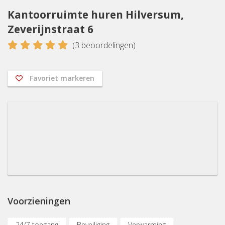
Kantoorruimte huren Hilversum,
Zeverijnstraat 6
5
(
3
beoordelingen)
Favoriet markeren
Voorzieningen
24/7 toegang
Beveiliging
Verwarming