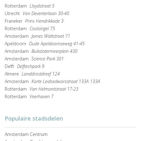
Rotterdam
Lloydstraat 5
Utrecht
Van Deventerlaan 30-40
Franeker
Prins Hendrikkade 3
Rotterdam
Coolsingel 75
Amsterdam
James Wattstraat 71
Apeldoorn
Oude Apeldoornseweg 41-45
Amsterdam
Buikslotermeerplein 430
Amsterdam
Science Park 301
Delft
Delftechpark 9
Almere
Landdrostdreef 124
Amsterdam
Korte Leidsedwarsstraat 133A 133A
Rotterdam
Van Helmontstraat 17-23
Rotterdam
Veerhaven 7
Populaire stadsdelen
Amsterdam Centrum