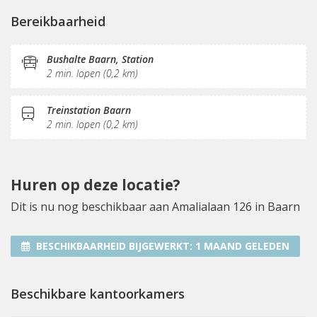
Parkeergelegenheid
Oplaadpunt auto
Bereikbaarheid
Fietsenstalling
(Flex)werkplekken
Bereikbaar met OV
Vergaderplekken
Bushalte Baarn, Station
2 min. lopen (0,2 km)
Opslagruimte
Internetmogelijkheden
Glasvezel
Printservice
KVK-inschrijving
Koffie/thee
Treinstation Baarn
2 min. lopen (0,2 km)
Gemeubileerd
Pantry
Huren op deze locatie?
Dit is nu nog beschikbaar aan Amalialaan 126 in Baarn
BESCHIKBAARHEID BIJGEWERKT:
1 MAAND GELEDEN
Beschikbare kantoorkamers