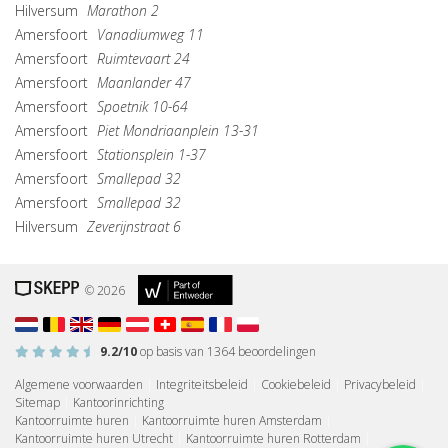
Hilversum
Marathon 2
Amersfoort
Vanadiumweg 11
Amersfoort
Ruimtevaart 24
Amersfoort
Maanlander 47
Amersfoort
Spoetnik 10-64
Amersfoort
Piet Mondriaanplein 13-31
Amersfoort
Stationsplein 1-37
Amersfoort
Smallepad 32
Amersfoort
Smallepad 32
Hilversum
Zeverijnstraat 6
© 2026
9.2
/10
op basis van
1364
beoordelingen
Algemene voorwaarden
|
Integriteitsbeleid
|
Cookiebeleid
|
Privacybeleid
|
Sitemap
|
Kantoorinrichting
Kantoorruimte huren
|
Kantoorruimte huren Amsterdam
|
Kantoorruimte huren Utrecht
|
Kantoorruimte huren Rotterdam
|