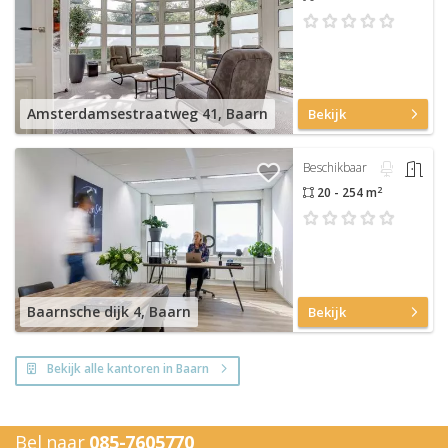
Amsterdamsestraatweg 41, Baarn
Bekijk
Beschikbaar
2
20 - 254 m
Baarnsche dijk 4, Baarn
Bekijk
Bekijk alle kantoren in Baarn
Bel naar
085-7605770