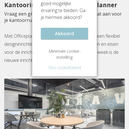
goed mogelijke
Kantoorinrichting met Officeplanner
ervaring te bieden. Ga
Vraag een gratis inrichtingsvoorstel op maat aan voor
je hiermee akkoord?
je kantoorruimte aan Amalialaan 126
Akkoord
Met Officeplanner huur, huurkoop of koop je een flexibel
designinrichtingspakket op basis van je wensen en eisen
Minimale cookie-
voor de inrichting van jouw kantoor. Binnen 1 week is de
instelling
nieuwe inrichting gereed op locatie.
Ons cookiebeleid