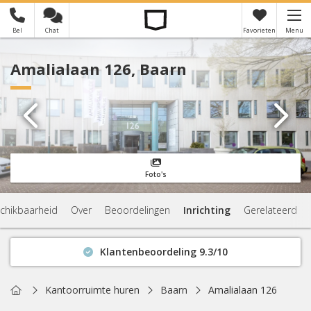
Bel
Chat
Favorieten
Menu
×
Je hebt nog geen favorieten
Amalialaan 126, Baarn
Foto's
chikbaarheid
Over
Beoordelingen
Inrichting
Gerelateerd
Klantenbeoordeling 9.3/10
Binnen 1 uur antwoord
Geen verplichtingen
Home
Kantoorruimte huren
Baarn
Amalialaan 126
Actuele beschikbaarheid