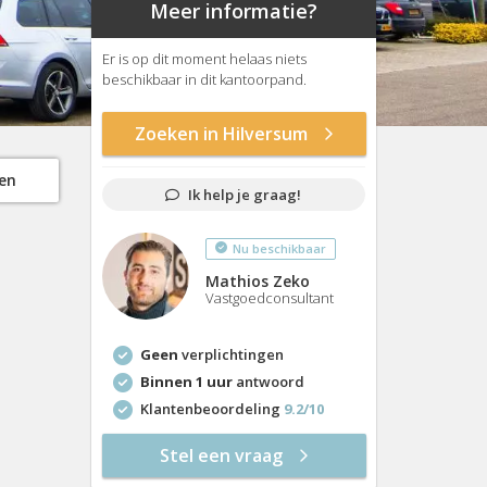
Meer informatie?
Er is op dit moment helaas niets
beschikbaar in dit kantoorpand.
Zoeken in Hilversum
gen
Ik help je graag!
Nu beschikbaar
Mathios Zeko
Vastgoedconsultant
Geen
verplichtingen
Binnen 1 uur
antwoord
Klantenbeoordeling
9.2/10
Stel een vraag