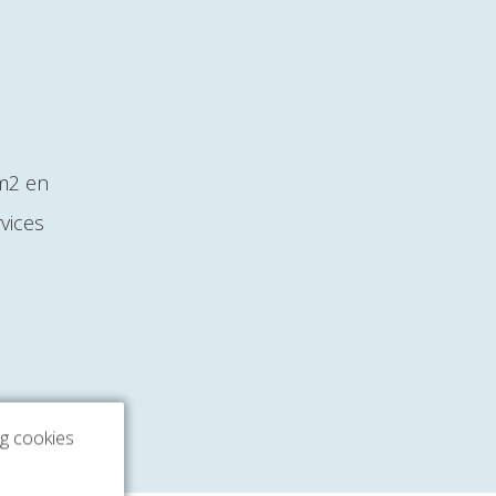
 m2 en
vices
ng cookies