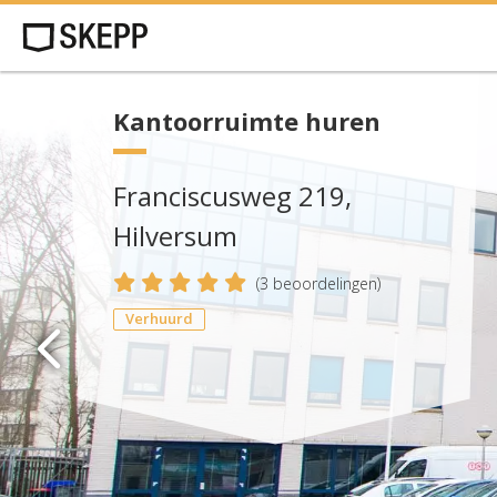
Kantoorruimte huren
Franciscusweg 219,
Hilversum
5
(
3
beoordelingen)
Verhuurd