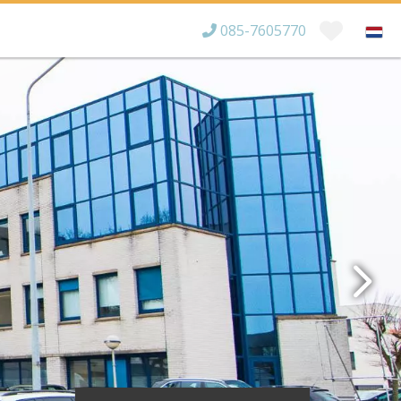
085-7605770
Bereikbaar tot
×