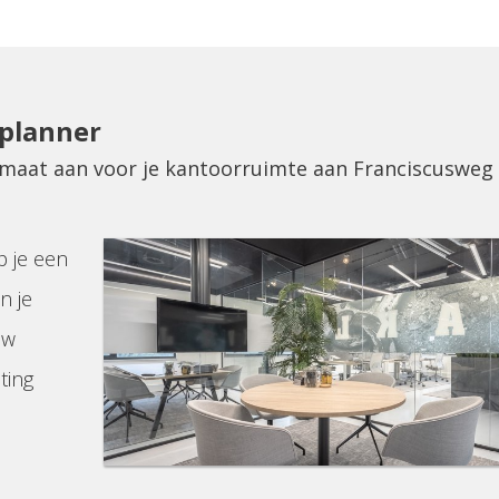
eplanner
p maat aan voor je kantoorruimte aan Franciscusweg
p je een
n je
uw
ting