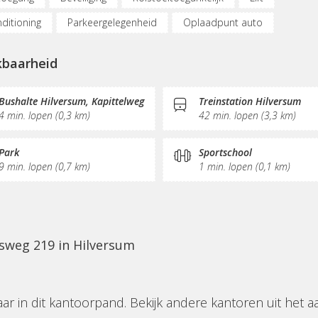
nditioning
Parkeergelegenheid
Oplaadpunt auto
nstalling
Vergaderplekken
Internetmogelijkheden
Glas
kbaarheid
schrijving
Sociaal hart
Koffie/thee
Pantry
ssruimte
Bushalte Hilversum, Kapittelweg
Treinstation Hilversum
4 min. lopen (0,3 km)
42 min. lopen (3,3 km)
Park
Sportschool
9 min. lopen (0,7 km)
1 min. lopen (0,1 km)
usweg 219 in Hilversum
aar in dit kantoorpand. Bekijk andere kantoren uit het 