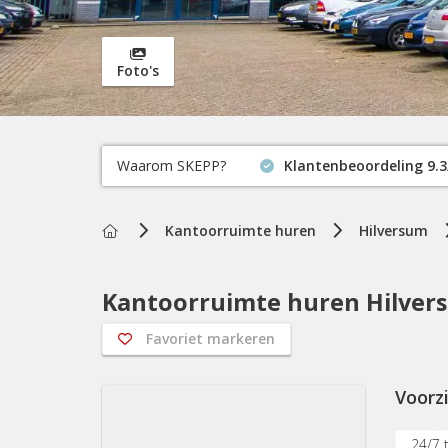
Foto's
Waarom SKEPP?
Klantenbeoordeling 9.3
Home
Kantoorruimte huren
Hilversum
Kantoorruimte huren Hilvers
Favoriet markeren
Voorz
24/7 