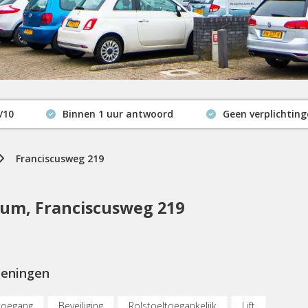
/10
Binnen 1 uur antwoord
Geen verplichtin
Actuele beschikbaarheid
Franciscusweg 219
um, Franciscusweg 219
ieningen
toegang
Beveiliging
Rolstoeltoegankelijk
Lift