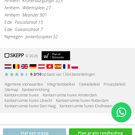
Arnhem
Kronenburgsingel 525
Arnhem
Willemsplein 27
Arnhem
Meander 901
Ede
Pascalstraat 15
Ede
Galvanistraat 7
Nijmegen
Jonkerbosplein 52
© 2026
9.2
/10
op basis van
1364
beoordelingen
Algemene voorwaarden
|
Integriteitsbeleid
|
Cookiebeleid
|
Privacybeleid
|
Sitemap
|
Kantoorinrichting
Kantoorruimte huren
|
Kantoorruimte huren Amsterdam
|
Kantoorruimte huren Utrecht
|
Kantoorruimte huren Rotterdam
|
Kantoorruimte huren Den Haag
|
Kantoorruimte huren Eindhoven
Stel een vraag
Plan gratis rondleiding