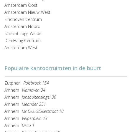
Amsterdam Oost
Amsterdam Nieuw-West
Eindhoven Centrum
Amsterdam Noord
Utrecht Lage Weide
Den Haag Centrum
Amsterdam West
Populaire kantoorruimten in de buurt
Zutphen
Polsbroek 154
Arnhem
Vlamoven 34
Arnhem
Jansbuitensingel 30
Arnhem
Meander 251
Arnhem
Mr D.U. Stikkerstraat 10
Arnhem
Velperplein 23
Arnhem
Delta 1