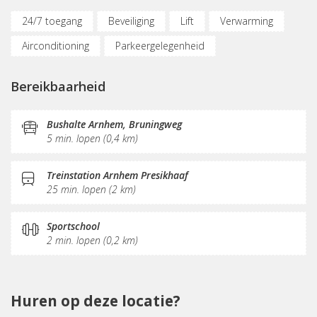
24/7 toegang
Beveiliging
Lift
Verwarming
Airconditioning
Parkeergelegenheid
(Flex)werkplekken
Opslagruimte
Bereikbaarheid
Internetmogelijkheden
Glasvezel
KVK-inschrijving
Sociaal hart
Pantry
Schoonmaak
Receptie
Bushalte Arnhem, Bruningweg
5 min. lopen (0,4 km)
Postverwerking
Treinstation Arnhem Presikhaaf
25 min. lopen (2 km)
Sportschool
2 min. lopen (0,2 km)
Huren op deze locatie?