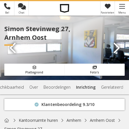
Bel
Chat
Favorieten
Menu
×
Je hebt nog geen favorieten
Simon Stevinweg 27,
Arnhem Oost
Plattegrond
Foto's
chikbaarheid
Over
Beoordelingen
Inrichting
Gerelateerd
Klantenbeoordeling 9.3/10
Binnen 1 uur antwoord
Geen verplichtingen
Home
Kantoorruimte huren
Arnhem
Arnhem Oost
Actuele beschikbaarheid
Simon Stevinweg 27