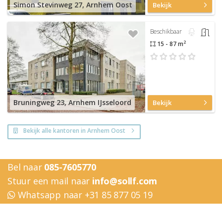
Simon Stevinweg 27, Arnhem Oost
Bekijk
Beschikbaar
2
15 - 87 m
Bruningweg 23, Arnhem IJsseloord
Bekijk
Bekijk alle kantoren in Arnhem Oost
Bel naar
085-7605770
Stuur een mail naar
info@sollf.com
Whatsapp naar +31 85 877 05 19