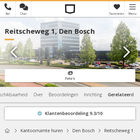
Bel
Chat
Favorieten
Menu
×
Je hebt nog geen favorieten
Reitscheweg 1, Den Bosch
Foto's
schikbaarheid
Over
Beoordelingen
Inrichting
Gerelateerd
Klantenbeoordeling 9.3/10
Binnen 1 uur antwoord
Geen verplichtingen
Home
Kantoorruimte huren
Den Bosch
Reitscheweg 1
Actuele beschikbaarheid