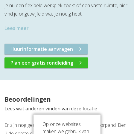
je nu een flexibele werkplek zoekt of een vaste ruimte, hier
vind je ongetwijfeld wat je nodig hebt.
Lees meer
Huurinformatie aanvragen
Plan een gratis rondleiding
Beoordelingen
Lees wat anderen vinden van deze locatie
Op onze websites
Er zijn nog geen beoordelingen over dit kantoorpand. Ben
maken we gebruik van
jij de eerste die een beoordeling achterlaat?