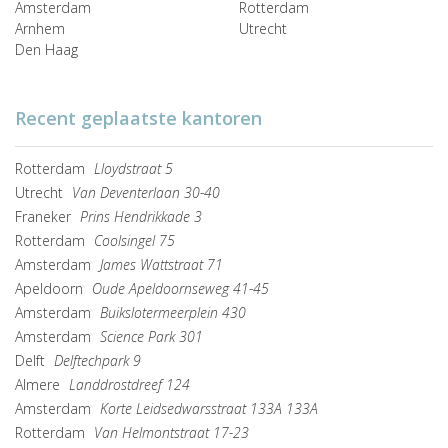
Amsterdam
Rotterdam
Arnhem
Utrecht
Den Haag
Recent geplaatste kantoren
Rotterdam
Lloydstraat 5
Utrecht
Van Deventerlaan 30-40
Franeker
Prins Hendrikkade 3
Rotterdam
Coolsingel 75
Amsterdam
James Wattstraat 71
Apeldoorn
Oude Apeldoornseweg 41-45
Amsterdam
Buikslotermeerplein 430
Amsterdam
Science Park 301
Delft
Delftechpark 9
Almere
Landdrostdreef 124
Amsterdam
Korte Leidsedwarsstraat 133A 133A
Rotterdam
Van Helmontstraat 17-23