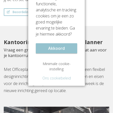
functionele,
analytische en tracking
Beoordeling schrijven
cookies om je een zo
goed mogelijke
ervaring te bieden. Ga
je hiermee akkoord?
Kantoorinrichting met Officeplanner
Akkoord
Vraag een gratis inrichtingsvoorstel op maat aan voor
je kantoorruimte aan Reitscheweg 1
Minimale cookie-
instelling
Met Officeplanner huur, huurkoop of koop je een flexibel
designinrichtingspakket op basis van je wensen en eisen
Ons cookiebeleid
voor de inrichting van jouw kantoor. Binnen 1 week is de
nieuwe inrichting gereed op locatie.