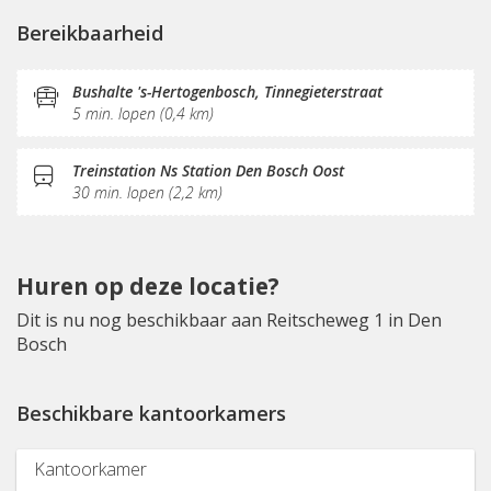
Glasvezel
KVK-inschrijving
Sociaal hart
Bereikbaarheid
Restaurant
Koffie/thee
Gemeubileerd
Pantry
Schoonmaak
Receptie
Fitnessruimte
Bushalte 's-Hertogenbosch, Tinnegieterstraat
5 min. lopen (0,4 km)
Treinstation Ns Station Den Bosch Oost
30 min. lopen (2,2 km)
Huren op deze locatie?
Dit is nu nog beschikbaar aan Reitscheweg 1 in Den
Bosch
Beschikbare kantoorkamers
Kantoorkamer