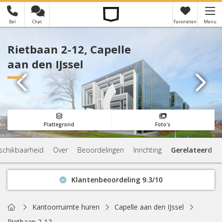
Bel
Chat
Favorieten
Menu
×
Je hebt nog geen favorieten
Rietbaan 2-12, Capelle
aan den IJssel
Plattegrond
Foto's
schikbaarheid
Over
Beoordelingen
Inrichting
Gerelateerd
Klantenbeoordeling 9.3/10
Binnen 1 uur antwoord
Geen verplichtingen
Home
Kantoorruimte huren
Capelle aan den IJssel
Actuele beschikbaarheid
Rietbaan 2-12