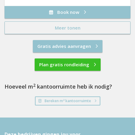
Book now
Meer tonen
Gratis advies aanvragen
Plan gratis rondleiding
2
Hoeveel m
kantoorruimte heb ik nodig?
2
Bereken m
kantoorruimte
Deze bedrijven gingen jou voor