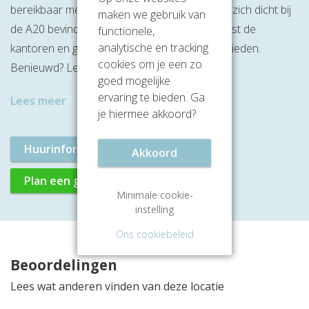
bereikbaar met de auto doordat deze locatie zich dicht bij
maken we gebruik van
de A20 bevindt. Dit kantoorgebouw heeft naast de
functionele,
analytische en tracking
kantoren en goede locatie nog veel meer te bieden.
cookies om je een zo
Benieuwd? Lees dan snel verder!
goed mogelijke
ervaring te bieden. Ga
Lees meer
je hiermee akkoord?
Huurinformatie aanvragen
Akkoord
Plan een gratis rondleiding
Minimale cookie-
instelling
Ons cookiebeleid
Beoordelingen
Lees wat anderen vinden van deze locatie