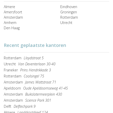
Almere
Eindhoven
Amersfoort
Groningen
Amsterdam
Rotterdam
Arnhem
Utrecht
Den Haag
Recent geplaatste kantoren
Rotterdam
Lloydstraat 5
Utrecht
Van Deventerlaan 30-40
Franeker
Prins Hendrikkade 3
Rotterdam
Coolsingel 75
Amsterdam
James Wattstraat 71
Apeldoorn
Oude Apeldoornseweg 41-45
Amsterdam
Buikslotermeerplein 430
Amsterdam
Science Park 301
Delft
Delftechpark 9
Almere
Landdrostdreef 124