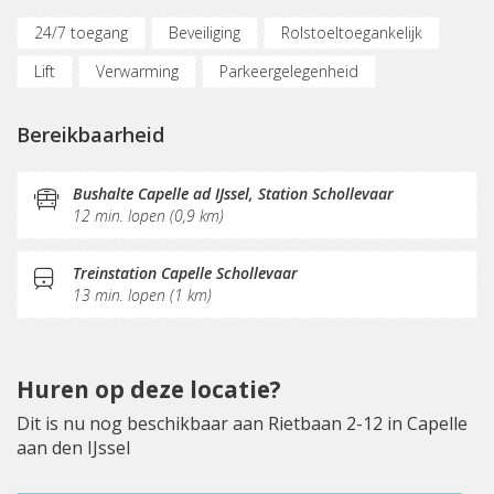
24/7 toegang
Beveiliging
Rolstoeltoegankelijk
Lift
Verwarming
Parkeergelegenheid
Oplaadpunt auto
Fietsenstalling
Bereikbaarheid
(Flex)werkplekken
Vergaderplekken
Belruimte
Internetmogelijkheden
Glasvezel
KVK-inschrijving
Bushalte Capelle ad IJssel, Station Schollevaar
12 min. lopen (0,9 km)
Sociaal hart
Restaurant
Koffie/thee
Gemeubileerd
Pantry
Schoonmaak
Treinstation Capelle Schollevaar
13 min. lopen (1 km)
Locatie manager
Receptie
Postverwerking
Fitnessruimte
Terras
Huren op deze locatie?
Dit is nu nog beschikbaar aan Rietbaan 2-12 in Capelle
aan den IJssel