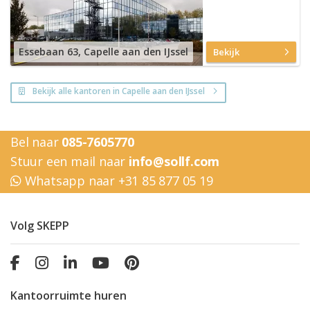
Essebaan 63, Capelle aan den IJssel
Bekijk
Bekijk alle kantoren in Capelle aan den IJssel
Bel naar
085-7605770
Stuur een mail naar
info@sollf.com
Whatsapp naar +31 85 877 05 19
Volg SKEPP
Kantoorruimte huren