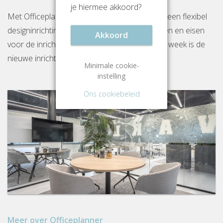
je hiermee akkoord?
Met Officeplanner huur, huurkoop of koop je een flexibel
designinrichtingspakket op basis van je wensen en eisen
Akkoord
voor de inrichting van jouw kantoor. Binnen 1 week is de
nieuwe inrichting gereed op locatie.
Minimale cookie-
instelling
Ons cookiebeleid
Meer over Officeplanner