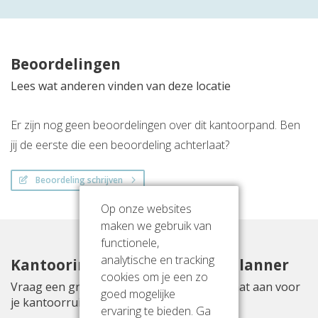
Beoordelingen
Lees wat anderen vinden van deze locatie
Er zijn nog geen beoordelingen over dit kantoorpand. Ben
jij de eerste die een beoordeling achterlaat?
Beoordeling schrijven
Op onze websites
maken we gebruik van
functionele,
analytische en tracking
Kantoorinrichting met Officeplanner
cookies om je een zo
Vraag een gratis inrichtingsvoorstel op maat aan voor
goed mogelijke
je kantoorruimte aan Essebaan 63
ervaring te bieden. Ga