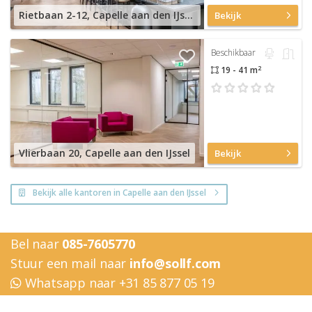
Rietbaan 2-12, Capelle aan den IJssel
Bekijk
Beschikbaar
2
19 - 41 m
Vlierbaan 20, Capelle aan den IJssel
Bekijk
Bekijk alle kantoren in Capelle aan den IJssel
Bel naar
085-7605770
Stuur een mail naar
info@sollf.com
Whatsapp naar +31 85 877 05 19