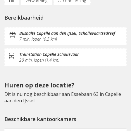
Lift
Verwarming
Airconditioning
Luchtverversingsinstallatie
Parkeergelegenheid
Bereikbaarheid
Oplaadpunt auto
Fietsenstalling
(Flex)werkplekken
Vergaderplekken
Belruimte
Bushalte Capelle aan den IJssel, Schollevaartsedreef
7 min. lopen (0,5 km)
Internetmogelijkheden
Glasvezel
Printservice
KVK-inschrijving
Sociaal hart
Restaurant
Treinstation Capelle Schollevaar
20 min. lopen (1,4 km)
Koffie/thee
Gemeubileerd
Pantry
Schoonmaak
Receptie
Postverwerking
Terras
Huren op deze locatie?
Dit is nu nog beschikbaar aan Essebaan 63 in Capelle
aan den IJssel
Beschikbare kantoorkamers