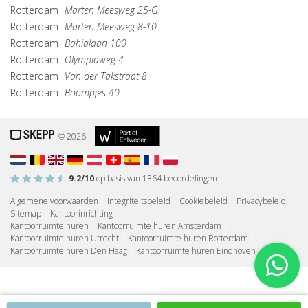
Rotterdam
Marten Meesweg 25-G
Rotterdam
Marten Meesweg 8-10
Rotterdam
Bahialaan 100
Rotterdam
Olympiaweg 4
Rotterdam
Van der Takstraat 8
Rotterdam
Boompjes 40
© 2026
9.2
/10
op basis van
1364
beoordelingen
Algemene voorwaarden
|
Integriteitsbeleid
|
Cookiebeleid
|
Privacybeleid
|
Sitemap
|
Kantoorinrichting
Kantoorruimte huren
|
Kantoorruimte huren Amsterdam
|
Kantoorruimte huren Utrecht
|
Kantoorruimte huren Rotterdam
|
Kantoorruimte huren Den Haag
|
Kantoorruimte huren Eindhoven