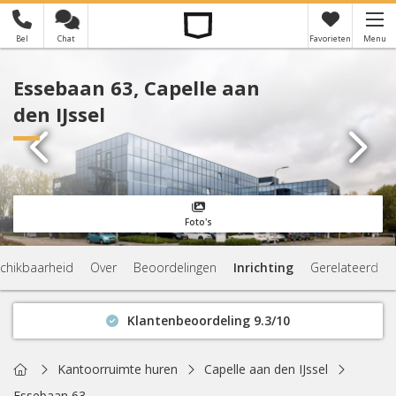
Bel
Chat
Favorieten
Menu
×
Je hebt nog geen favorieten
Essebaan 63, Capelle aan
den IJssel
Foto's
chikbaarheid
Over
Beoordelingen
Inrichting
Gerelateerd
Klantenbeoordeling 9.3/10
Binnen 1 uur antwoord
Geen verplichtingen
Home
Kantoorruimte huren
Capelle aan den IJssel
Actuele beschikbaarheid
Essebaan 63