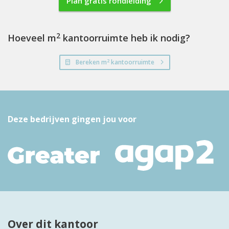
Plan gratis rondleiding
2
Hoeveel m
kantoorruimte heb ik nodig?
2
Bereken m
kantoorruimte
Deze bedrijven gingen jou voor
Over dit kantoor