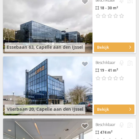
Beschikbaar
2
18 - 30 m
Essebaan 63, Capelle aan den IJssel
Bekijk
Beschikbaar
2
19 - 41 m
Vlierbaan 20, Capelle aan den IJssel
Bekijk
Beschikbaar
2
474 m