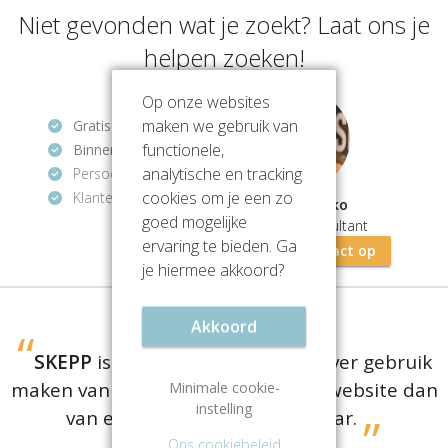
Niet gevonden wat je zoekt? Laat ons je
helpen zoeken!
Op onze websites
maken we gebruik van
Gratis
en vrijblijvend
functionele,
Binnen 1 uur
antwoord
analytische en tracking
Persoonlijke hulp
cookies om je een zo
Klantenbeoordeling
9.2/10
Mathios Zeko
goed mogelijke
Vastgoedconsultant
ervaring te bieden. Ga
Neem contact op
je hiermee akkoord?
Akkoord
SKEPP
is er voor bedrijven die liever gebruik
maken van een
gratis
vergelijkingswebsite dan
Minimale cookie-
instelling
van een dure aanhuurmakelaar.
Ons cookiebeleid