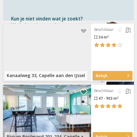
Kun je niet vinden wat je zoekt?
We helpen je graag!
Beschikbaar
2
34 m
Gratis
en vrijblijvend
Binnen 1 uur
antwoord
Persoonlijke hulp
Neem contact op
Kanaalweg 33, Capelle aan den IJssel
Bekijk
Beschikbaar
2
47 - 903 m
Rivium Boulevard 201-234, Capelle aan den IJssel
Bekijk