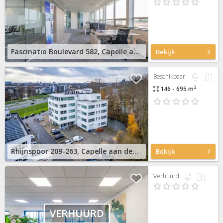
Fascinatio Boulevard 582, Capelle aan den IJssel
Bekijk
Beschikbaar
2
146 - 695 m
Rhijnspoor 209-263, Capelle aan den IJssel
Bekijk
Verhuurd
VERHUURD