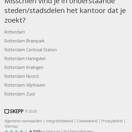
Misschien vind je in onderstaande
steden/stadsdelen het kantoor dat je
zoekt?
Rotterdam
Rotterdam Brainpark
Rotterdam Centraal Station
Rotterdam Haringvliet
Rotterdam Kralingen
Rotterdam Noord
Rotterdam Wijnhaven
Rotterdam Zuid
© 2026
Algemene voorwaarden
|
Integriteitsbeleid
|
Cookiebeleid
|
Privacybeleid
|
Sitemap
9.2
/10
op basis van
1364
beoordelingen