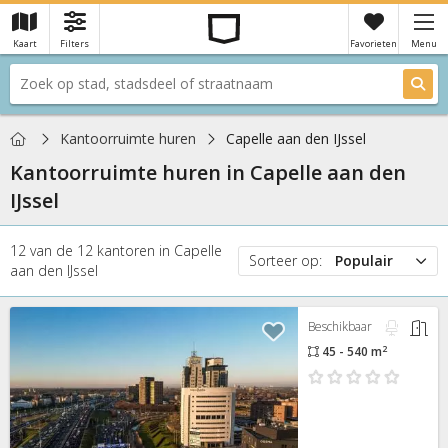
Kaart
Filters
Favorieten
Menu
×
Je hebt nog geen favorieten
Home
Kantoorruimte huren
Capelle aan den IJssel
Kantoorruimte huren in
Capelle aan den
IJssel
12
van de
12
kantoren
in
Capelle
Sorteer op:
Populair
aan den IJssel
Populair
Prijs
Beschikbaar
Nieuw
2
45 - 540 m