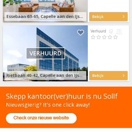
Essebaan 63-65, Capelle aan den IJssel
Bekijk
Verhuurd
VERHUURD
Rietbaan 40-42, Capelle aan den IJssel
Bekijk
Skepp kantoor(ver)huur is nu Sollf
Nieuwsgierig? It's one click away!
Check onze nieuwe website