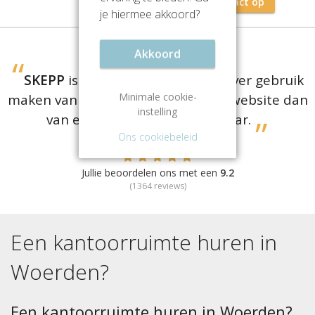
Neem contact op
je hiermee akkoord?
Akkoord
SKEPP
is er voor bedrijven die liever gebruik
Minimale cookie-
maken van een
gratis
vergelijkingswebsite dan
instelling
van een dure aanhuurmakelaar.
Ons cookiebeleid
Jullie beoordelen ons met een
9.2
(
1364
reviews)
Een kantoorruimte huren in
Woerden
?
Een kantoorruimte huren in Woerden?