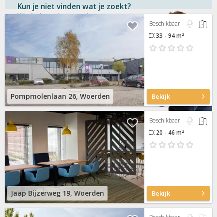
Kun je niet vinden wat je zoekt?
We helpen je graag!
Beschikbaar
2
33 - 94 m
Gratis
en vrijblijvend
Binnen 1 uur
antwoord
Persoonlijke hulp
Neem contact op
Pompmolenlaan 26, Woerden
Bekijk
Beschikbaar
2
20 - 46 m
Jaap Bijzerweg 19, Woerden
Bekijk