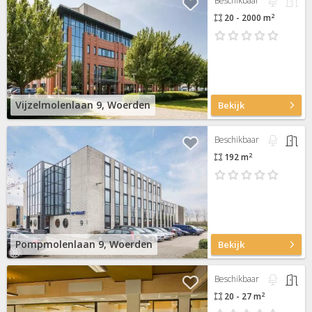
Beschikbaar
2
20 - 2000 m
Vijzelmolenlaan 9, Woerden
Bekijk
Beschikbaar
2
192 m
Pompmolenlaan 9, Woerden
Bekijk
Beschikbaar
2
20 - 27 m