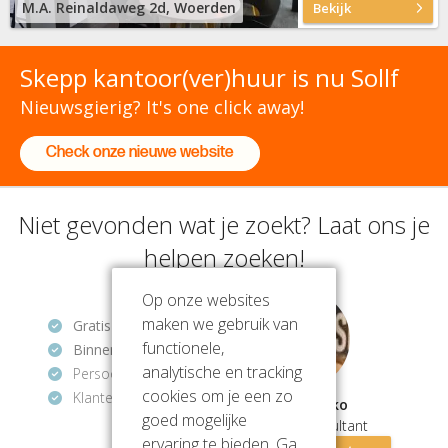
M.A. Reinaldaweg 2d, Woerden
Bekijk
Skepp kantoor(ver)huur is nu Sollf
Nieuwsgierig? It's one click away!
Check onze nieuwe website
Niet gevonden wat je zoekt? Laat ons je
helpen zoeken!
Op onze websites
maken we gebruik van
Gratis
en vrijblijvend
functionele,
Binnen 1 uur
antwoord
analytische en tracking
Persoonlijke hulp
cookies om je een zo
Klantenbeoordeling
9.2/10
Mathios Zeko
goed mogelijke
Vastgoedconsultant
ervaring te bieden. Ga