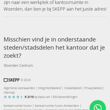
zijn naar een werkplek of kantoorruimte in
Woerden, dan ben je bij SKEPP aan het juiste adres!
Misschien vind je in onderstaande
steden/stadsdelen het kantoor dat je
zoekt?
Woerden Centrum
© 2026
Algemene voorwaarden
|
Integriteitsbeleid
|
Cookiebeleid
|
Privacybeleid
|
Sitemap
9.2
/10
op basis van
1364
beoordelingen
Kantoorruimte huren
|
Kantoorruimte huren Amsterdam
|