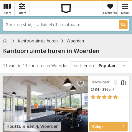
Kaart
Filters
Favorieten
Menu
×
Je hebt nog geen favorieten
Home
Kantoorruimte huren
Woerden
Kantoorruimte huren in
Woerden
11
van de
11
kantoren
in
Woerden
Sorteer op:
Populair
Populair
Beschikbaar
Prijs
2
34 - 296 m
Nieuw
Houttuinlaan 4, Woerden
Bekijk