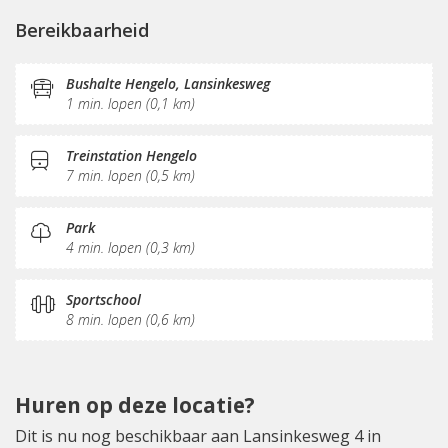
Parkeergelegenheid
Vergaderplekken
Bereikbaarheid
Internetmogelijkheden
Printservice
KVK-inschrijving
Sociaal hart
Restaurant
Bushalte Hengelo, Lansinkesweg
1 min. lopen (0,1 km)
Koffie/thee
Pantry
Receptie
Postverwerking
Treinstation Hengelo
7 min. lopen (0,5 km)
Park
4 min. lopen (0,3 km)
Sportschool
8 min. lopen (0,6 km)
Huren op deze locatie?
Dit is nu nog beschikbaar aan Lansinkesweg 4 in