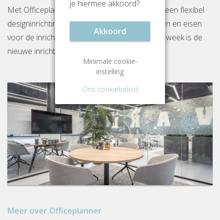
je hiermee akkoord?
Met Officeplanner huur, huurkoop of koop je een flexibel
designinrichtingspakket op basis van je wensen en eisen
Akkoord
voor de inrichting van jouw kantoor. Binnen 1 week is de
nieuwe inrichting gereed op locatie.
Minimale cookie-
instelling
Ons cookiebeleid
Meer over Officeplanner