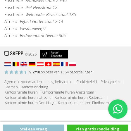
Enschede
Brandweerstraat 20-30
Enschede
Piet Heinstraat 12
Enschede
Wethouder Beversstraat 185
Almelo
Egbert Gorterstraat 2-14
Almelo
Plesmanweg 9
Almelo
Bedrijvenpark Twente 305
© 2026
9.2
/10
op basis van
1364
beoordelingen
Algemene voorwaarden
|
Integriteitsbeleid
|
Cookiebeleid
|
Privacybeleid
|
Sitemap
|
Kantoorinrichting
Kantoorruimte huren
|
Kantoorruimte huren Amsterdam
|
Kantoorruimte huren Utrecht
|
Kantoorruimte huren Rotterdam
|
Kantoorruimte huren Den Haag
|
Kantoorruimte huren Eindhoven
Stel een vraag
Plan gratis rondleiding