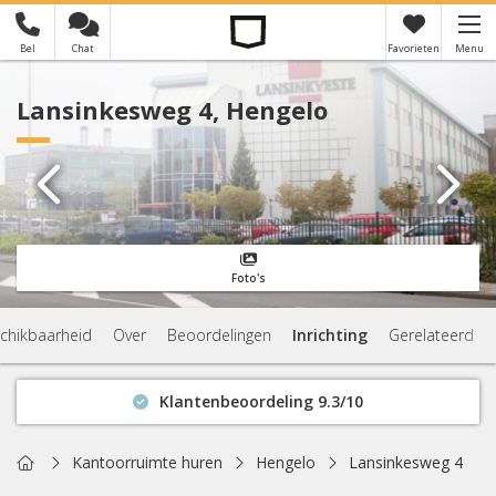
Bel
Chat
Favorieten
Menu
×
Je hebt nog geen favorieten
Lansinkesweg 4, Hengelo
Foto's
chikbaarheid
Over
Beoordelingen
Inrichting
Gerelateerd
Klantenbeoordeling 9.3/10
Binnen 1 uur antwoord
Geen verplichtingen
Home
Kantoorruimte huren
Hengelo
Lansinkesweg 4
Actuele beschikbaarheid