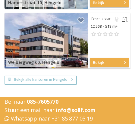
Hamerstraat 10, Hengelo
Bekijk
Beschikbaar
2
508 - 518 m
Welbergweg 60, Hengelo
Bekijk
Bekijk alle kantoren in Hengelo
Bel naar
085-7605770
Stuur een mail naar
info@sollf.com
Whatsapp naar +31 85 877 05 19