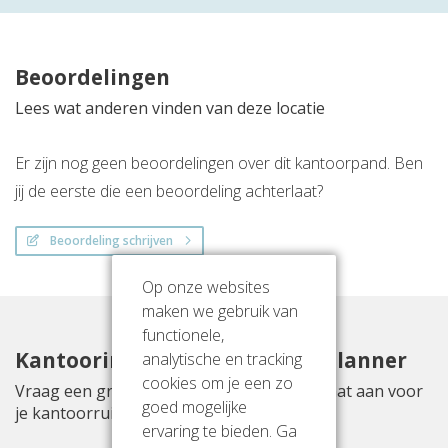
Beoordelingen
Lees wat anderen vinden van deze locatie
Er zijn nog geen beoordelingen over dit kantoorpand. Ben
jij de eerste die een beoordeling achterlaat?
Beoordeling schrijven
Op onze websites
maken we gebruik van
functionele,
Kantoorinrichting met Officeplanner
analytische en tracking
cookies om je een zo
Vraag een gratis inrichtingsvoorstel op maat aan voor
goed mogelijke
je kantoorruimte aan Lansinkesweg 4
ervaring te bieden. Ga