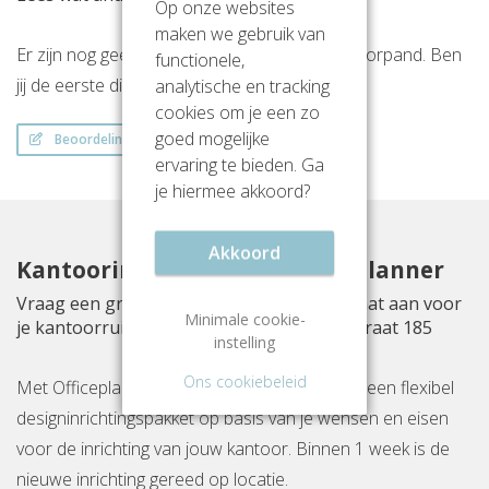
Op onze websites
maken we gebruik van
Er zijn nog geen beoordelingen over dit kantoorpand. Ben
functionele,
analytische en tracking
jij de eerste die een beoordeling achterlaat?
cookies om je een zo
goed mogelijke
Beoordeling schrijven
ervaring te bieden. Ga
je hiermee akkoord?
Akkoord
Kantoorinrichting met Officeplanner
Vraag een gratis inrichtingsvoorstel op maat aan voor
Minimale cookie-
je kantoorruimte aan Wethouder Beversstraat 185
instelling
Ons cookiebeleid
Met Officeplanner huur, huurkoop of koop je een flexibel
designinrichtingspakket op basis van je wensen en eisen
voor de inrichting van jouw kantoor. Binnen 1 week is de
nieuwe inrichting gereed op locatie.