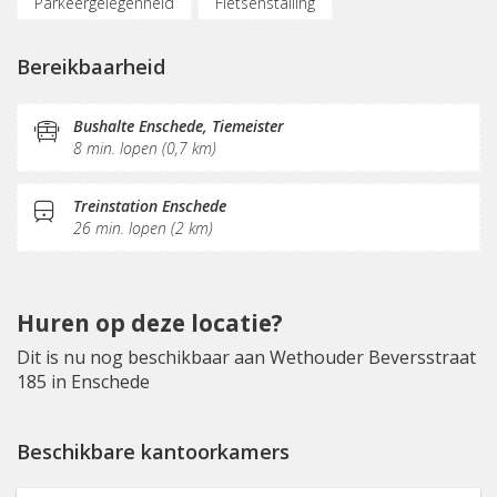
Parkeergelegenheid
Fietsenstalling
(Flex)werkplekken
Vergaderplekken
Opslagruimte
Bereikbaarheid
Internetmogelijkheden
Printservice
KVK-inschrijving
Sociaal hart
Koffie/thee
Bushalte Enschede, Tiemeister
8 min. lopen (0,7 km)
Pantry
Schoonmaak
Receptie
Postverwerking
Treinstation Enschede
26 min. lopen (2 km)
Huren op deze locatie?
Dit is nu nog beschikbaar aan Wethouder Beversstraat
185 in Enschede
Beschikbare kantoorkamers