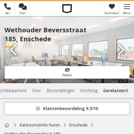
Bel
Chat
Favorieten
Menu
×
Je hebt nog geen favorieten
Wethouder Beversstraat
185, Enschede
Foto's
schikbaarheid
Over
Beoordelingen
Inrichting
Gerelateerd
Klantenbeoordeling 9.3/10
Binnen 1 uur antwoord
Geen verplichtingen
Home
Kantoorruimte huren
Enschede
Actuele beschikbaarheid
Wethouder Beversstraat 185