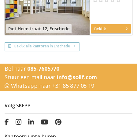
Piet Heinstraat 12, Enschede
Bekijk
Bekijk alle kantoren in Enschede
Bel naar
085-7605770
Stuur een mail naar
info@sollf.com
Whatsapp naar +31 85 877 05 19
Volg SKEPP
Kantoorruimte huren