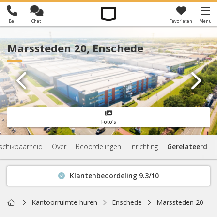
Bel
Chat
Favorieten
Menu
×
Je hebt nog geen favorieten
Marssteden 20, Enschede
Foto's
schikbaarheid
Over
Beoordelingen
Inrichting
Gerelateerd
Klantenbeoordeling 9.3/10
Binnen 1 uur antwoord
Geen verplichtingen
Home
Kantoorruimte huren
Enschede
Marssteden 20
Actuele beschikbaarheid