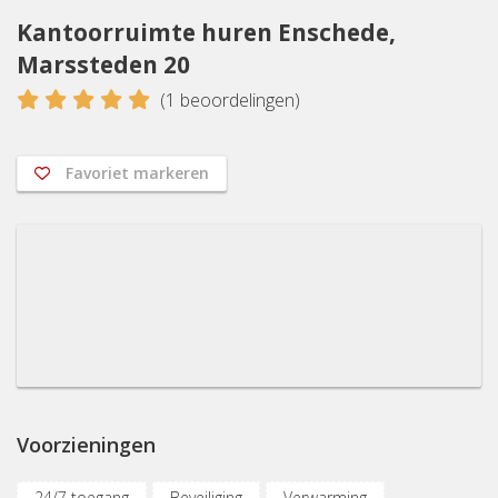
Kantoorruimte huren Enschede,
Marssteden 20
5
(
1
beoordelingen)
Favoriet markeren
Voorzieningen
24/7 toegang
Beveiliging
Verwarming