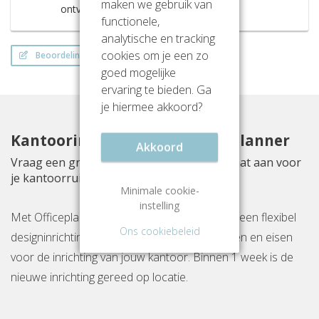
maken we gebruik van
ontvangen!
functionele,
analytische en tracking
cookies om je een zo
Beoordeling schrijven
goed mogelijke
ervaring te bieden. Ga
je hiermee akkoord?
Kantoorinrichting met Officeplanner
Akkoord
Vraag een gratis inrichtingsvoorstel op maat aan voor
je kantoorruimte aan Marssteden 20
Minimale cookie-
instelling
Met Officeplanner huur, huurkoop of koop je een flexibel
Ons cookiebeleid
designinrichtingspakket op basis van je wensen en eisen
voor de inrichting van jouw kantoor. Binnen 1 week is de
nieuwe inrichting gereed op locatie.