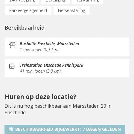
Parkeergelegenheid
Fietsenstalling
(Flex)werkplekken
Nabij snelweg
Belruimte
Bereikbaarheid
Internetmogelijkheden
Sociaal hart
Restaurant
Pantry
Schoonmaak
Receptie
Bushalte Enschede, Marssteden
1 min. lopen (0,1 km)
Treinstation Enschede Kennispark
41 min. lopen (3,3 km)
Huren op deze locatie?
Dit is nu nog beschikbaar aan Marssteden 20 in
Enschede
BESCHIKBAARHEID BIJGEWERKT:
7 DAGEN GELEDEN