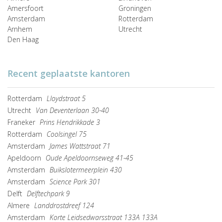
Amersfoort
Groningen
Amsterdam
Rotterdam
Arnhem
Utrecht
Den Haag
Recent geplaatste kantoren
Rotterdam
Lloydstraat 5
Utrecht
Van Deventerlaan 30-40
Franeker
Prins Hendrikkade 3
Rotterdam
Coolsingel 75
Amsterdam
James Wattstraat 71
Apeldoorn
Oude Apeldoornseweg 41-45
Amsterdam
Buikslotermeerplein 430
Amsterdam
Science Park 301
Delft
Delftechpark 9
Almere
Landdrostdreef 124
Amsterdam
Korte Leidsedwarsstraat 133A 133A