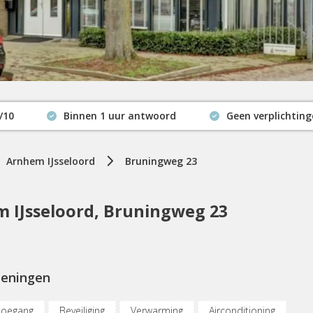
/10
Binnen 1 uur antwoord
Geen verplichtin
Actuele beschikbaarheid
Arnhem IJsseloord
Bruningweg 23
 IJsseloord, Bruningweg 23
ieningen
toegang
Beveiliging
Verwarming
Airconditioning