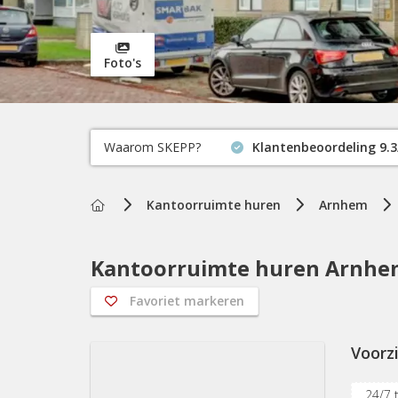
Foto's
Waarom SKEPP?
Klantenbeoordeling 9.3
Home
Kantoorruimte huren
Arnhem
Kantoorruimte huren Arnhem
Favoriet markeren
Voorz
24/7 