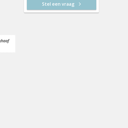
Stel een vraag
do 20 aug
12:30
vr 21 aug
13:00
13:30
khaaf
14:00
14:30
15:00
15:30
16:00
16:30
17:00