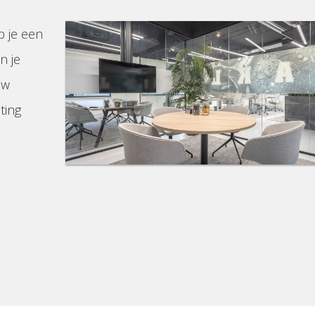
p je een
n je
uw
ting