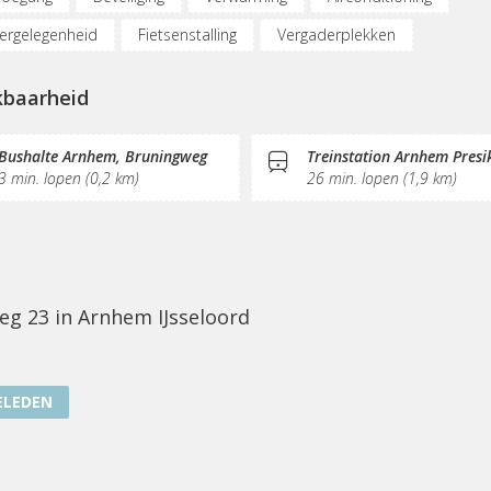
ergelegenheid
Fietsenstalling
Vergaderplekken
netmogelijkheden
KVK-inschrijving
Pantry
kbaarheid
Bushalte Arnhem, Bruningweg
Treinstation Arnhem Presi
3 min. lopen (0,2 km)
26 min. lopen (1,9 km)
eg 23 in Arnhem IJsseloord
ELEDEN