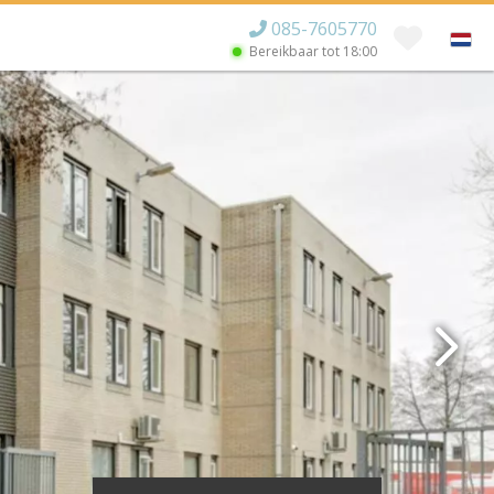
085-7605770
Bereikbaar tot
18:00
×