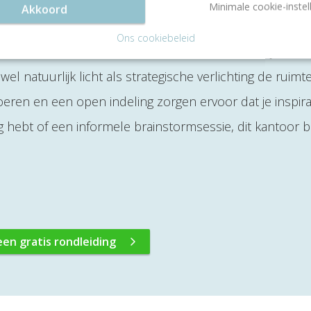
Minimale cookie-instel
Akkoord
mte te huren die niet alleen functioneel is, maar je oo
Ons cookiebeleid
t een verfijnde werkomgeving zonder te overdrijven. D
 natuurlijk licht als strategische verlichting de ruimt
eren en een open indeling zorgen ervoor dat je inspirati
 hebt of een informele brainstormsessie, dit kantoor b
een gratis rondleiding