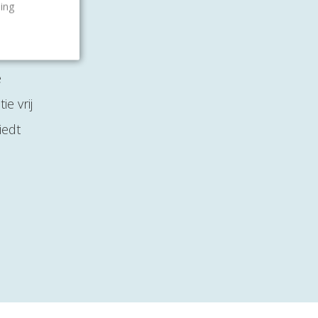
ling
k laat
enk
e
e vrij
iedt