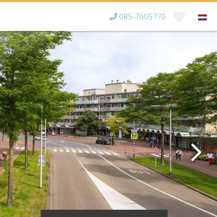
085-7605770
Bereikbaar tot
×