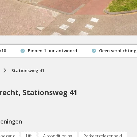
/10
Binnen 1 uur antwoord
Geen verplichtin
Actuele beschikbaarheid
Stationsweg 41
echt, Stationsweg 41
ieningen
toegang
Lift
Airconditioning
Parkeergelegenheid