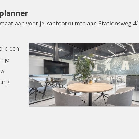
eplanner
p maat aan voor je kantoorruimte aan Stationsweg 4
p je een
n je
uw
ting