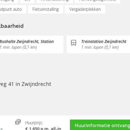
dpunt auto
Fietsenstalling
Vergaderplekken
netmogelijkheden
Pantry
kbaarheid
Bushalte Zwijndrecht, Station
Treinstation Zwijndrecht
1 min. lopen (0,1 km)
1 min. lopen (0,1 km)
eg 41 in Zwijndrecht
Huurprijs:
Huurinformatie ontvan
€ 1.650 p.m. all-in
t?