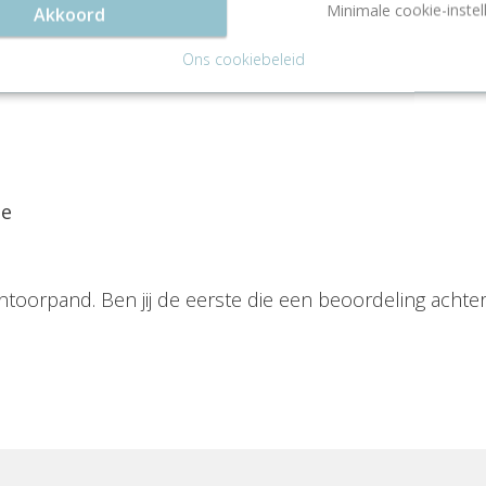
een gratis rondleiding
Minimale cookie-instel
Akkoord
Ons cookiebeleid
ie
ntoorpand. Ben jij de eerste die een beoordeling achter