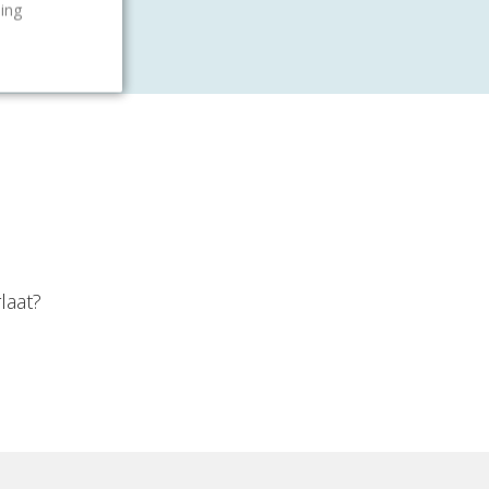
ling
laat?