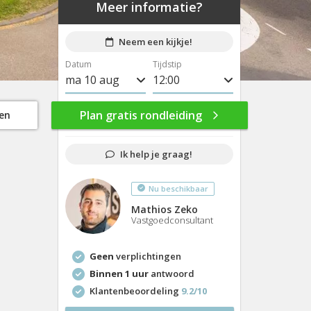
Meer informatie?
Neem een kijkje!
Datum
Tijdstip
ma 10 aug
8:00
di 11 aug
8:30
Plan gratis rondleiding
gen
wo 12 aug
9:00
Ik help je graag!
do 13 aug
9:30
Nu beschikbaar
vr 14 aug
10:00
Mathios Zeko
ma 17 aug
10:30
Vastgoedconsultant
di 18 aug
11:00
Geen
verplichtingen
wo 19 aug
11:30
Binnen 1 uur
antwoord
Klantenbeoordeling
9.2/10
do 20 aug
12:00