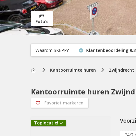
Foto's
Waarom SKEPP?
Klantenbeoordeling 9.3
Home
Kantoorruimte huren
Zwijndrecht
Kantoorruimte huren Zwijndr
Favoriet markeren
Voorz
Toplocatie!
24/7 