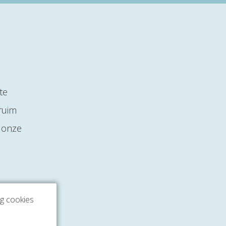
te
ruim
 onze
ng cookies