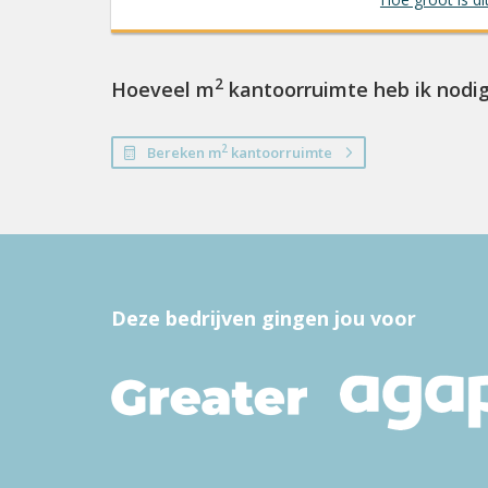
2
Hoeveel m
kantoorruimte heb ik nodi
2
Bereken m
kantoorruimte
Deze bedrijven gingen jou voor