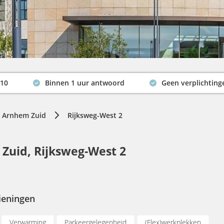
/10
Binnen 1 uur antwoord
Geen verplichting
Actuele beschikbaarheid
Arnhem Zuid
Rijksweg-West 2
Zuid, Rijksweg-West 2
ieningen
Verwarming
Parkeergelegenheid
(Flex)werkplekken