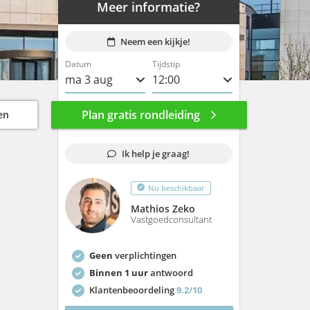
Meer informatie?
Neem een kijkje!
Datum
Tijdstip
ma 3 aug
8:00
di 4 aug
8:30
Plan gratis rondleiding
en
wo 5 aug
9:00
Ik help je graag!
do 6 aug
9:30
Nu beschikbaar
vr 7 aug
10:00
Mathios Zeko
ma 10 aug
10:30
Vastgoedconsultant
di 11 aug
11:00
Geen
verplichtingen
wo 12 aug
11:30
Binnen 1 uur
antwoord
Klantenbeoordeling
9.2/10
do 13 aug
12:00