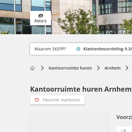
Foto's
Waarom SKEPP?
Klantenbeoordeling 9.3
Home
Kantoorruimte huren
Arnhem
Kantoorruimte huren Arnhem 
Favoriet markeren
Voorz
Lift