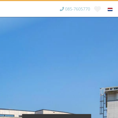
085-7605770
Bereikbaar tot
×