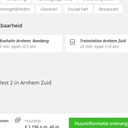
netmogelijkheden
Glasvezel
Sociaal hart
Restaurant
e/thee
Gemeubileerd
Pantry
Receptie
kbaarheid
Bushalte Arnhem, Randweg
Treinstation Arnhem Zuid
5 min. lopen (0,3 km)
26 min. lopen (1,8 km)
West 2 in Arnhem Zuid
onen
Huurprijs:
Huurinformatie ontvan
€ 1.196 p.m. all-in