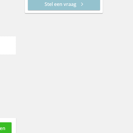
Stel een vraag
vr 14 aug
12:30
13:00
13:30
14:00
14:30
15:00
15:30
16:00
16:30
17:00
gen