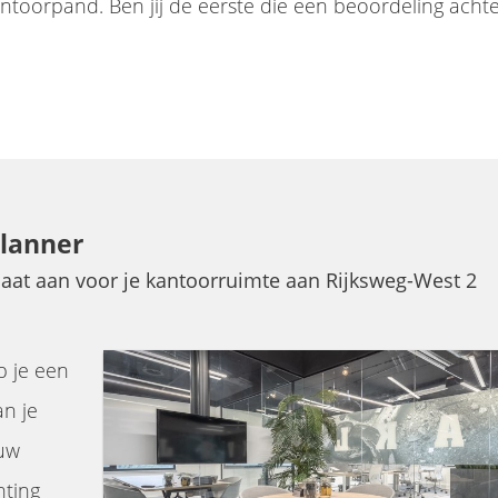
antoorpand. Ben jij de eerste die een beoordeling achte
planner
maat aan voor je kantoorruimte aan Rijksweg-West 2
p je een
an je
ouw
hting