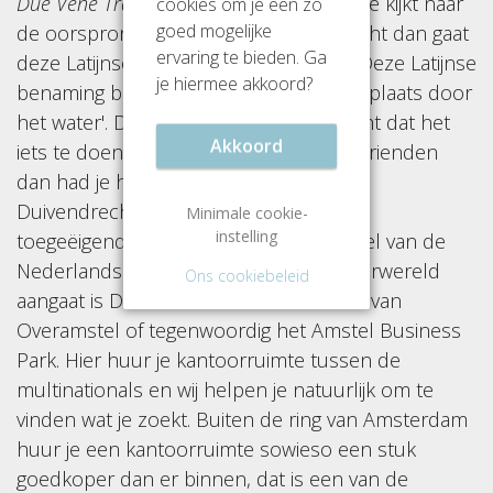
Due Vene Trajectum.
Latijn? Jazeker. Als je kijkt naar
cookies om je een zo
goed mogelijke
de oorsprong van de naam Duivendrecht dan gaat
ervaring te bieden. Ga
deze Latijnse het verst terug in de tijd. Deze Latijnse
je hiermee akkoord?
benaming betekend letterlijk 'oversteekplaats door
het water'. Dus als jij, net als velen, dacht dat het
Akkoord
iets te doen had met onze gevederde vrienden
dan had je het ook mis. Officieel werd
Duivendrecht in 1921 door Amsterdam
Minimale cookie-
instelling
toegeëigend en werd het een onderdeel van de
Nederlandse hoofdstad. Wat de kantoorwereld
Ons cookiebeleid
aangaat is Duivendrecht vooral bekend van
Overamstel of tegenwoordig het Amstel Business
Park. Hier huur je kantoorruimte tussen de
multinationals en wij helpen je natuurlijk om te
vinden wat je zoekt. Buiten de ring van Amsterdam
huur je een kantoorruimte sowieso een stuk
goedkoper dan er binnen, dat is een van de