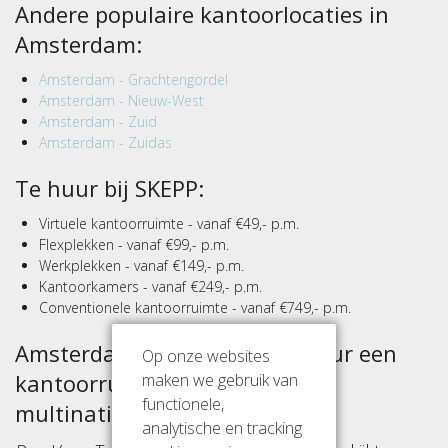
Andere populaire kantoorlocaties in
Amsterdam:
Amsterdam - Grachtengordel
Amsterdam - Nieuw-West
Amsterdam - Zuid
Amsterdam - Zuidas
Te huur bij SKEPP:
Virtuele kantoorruimte - vanaf €49,- p.m.
Flexplekken - vanaf €99,- p.m.
Werkplekken - vanaf €149,- p.m.
Kantoorkamers - vanaf €249,- p.m.
Conventionele kantoorruimte - vanaf €749,- p.m.
Amsterdam Duivendrecht - Huur een
Op onze websites
kantoorruimte tussen andere
maken we gebruik van
functionele,
multinationals
analytische en tracking