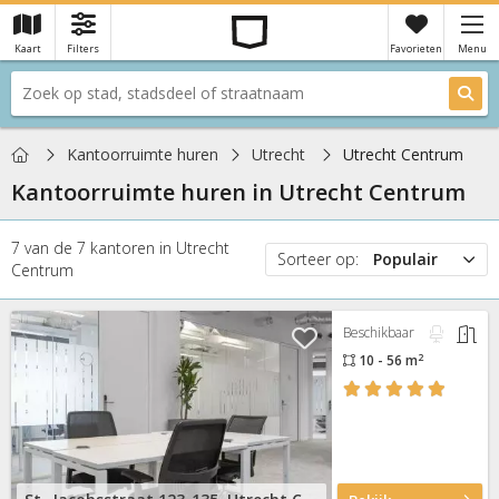
Kaart
Filters
Favorieten
Menu
×
Je hebt nog geen favorieten
Home
Kantoorruimte huren
Utrecht
Utrecht Centrum
Kantoorruimte huren in
Utrecht Centrum
7
van de
7
kantoren
in
Utrecht
Sorteer op:
Populair
Centrum
Populair
Prijs
Beschikbaar
Nieuw
2
10 - 56 m