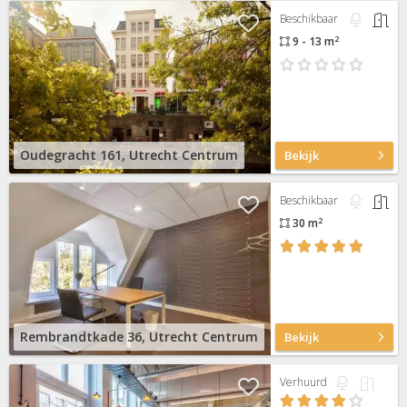
Beschikbaar
2
9 - 13 m
Oudegracht 161, Utrecht Centrum
Bekijk
Beschikbaar
2
30 m
Rembrandtkade 36, Utrecht Centrum
Bekijk
Verhuurd