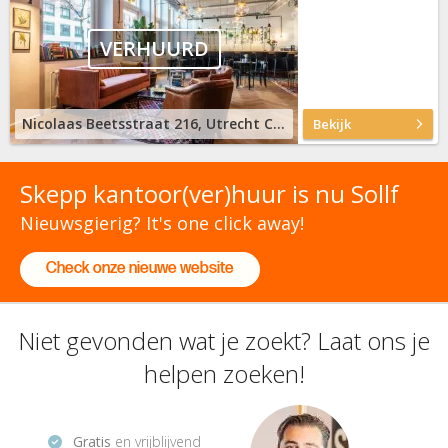
VERHUURD
Nicolaas Beetsstraat 216, Utrecht Centrum
Bekijk
Skepp kantoor(ver)huur is nu Sollf
Nieuwsgierig? It's one click away!
Check onze nieuwe website
Niet gevonden wat je zoekt? Laat ons je
helpen zoeken!
Gratis
en vrijblijvend