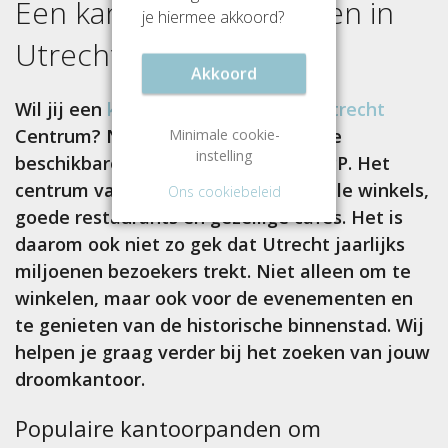
Een kantoorruimte huren in
je hiermee akkoord?
Utrecht Centrum
?
Akkoord
Wil jij een
kantoorruimte huren in Utrecht
Centrum? Neem een kijkje tussen de
Minimale cookie-
instelling
beschikbare kantoorpanden op SKEPP. Het
centrum van Utrecht leeft, er zijn vele winkels,
Ons cookiebeleid
goede restaurants en gezellige cafés. Het is
daarom ook niet zo gek dat Utrecht jaarlijks
miljoenen bezoekers trekt. Niet alleen om te
winkelen, maar ook voor de evenementen en
te genieten van de historische binnenstad. Wij
helpen je graag verder bij het zoeken van jouw
droomkantoor.
Populaire kantoorpanden om