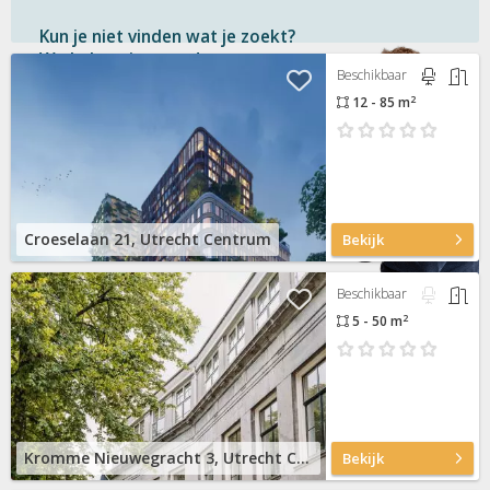
Kun je niet vinden wat je zoekt?
We helpen je graag!
Beschikbaar
2
12 - 85 m
Gratis
en vrijblijvend
Binnen 1 uur
antwoord
Persoonlijke hulp
Neem contact op
Croeselaan 21, Utrecht Centrum
Bekijk
Beschikbaar
2
5 - 50 m
Kromme Nieuwegracht 3, Utrecht Centrum
Bekijk