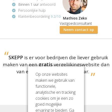
Binnen 1 uur
antwoord
Persoonlijke hulp
Klantenbeoordeling
9.2/10
Mathios Zeko
Vastgoedconsultant
Neem contact op
SKEPP
is er voor bedrijven die liever gebruik
maken van een
gratis
vergelijkingswebsite dan
van een dure aanhuurmakelaar.
Op onze websites
maken we gebruik van
functionele,
Jullie beoordelen ons met een
9.2
analytische en tracking
(
1364
reviews)
cookies om je een zo
goed mogelijke
ervaring te bieden. Ga