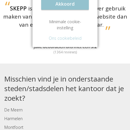
Akkoord
SKEPP
is er voor bedrijven die liever gebruik
maken van een
gratis
vergelijkingswebsite dan
Minimale cookie-
van een dure aanhuurmakelaar.
instelling
Ons cookiebeleid
Jullie beoordelen ons met een
9.2
(
1364
reviews)
Misschien vind je in onderstaande
steden/stadsdelen het kantoor dat je
zoekt?
De Meern
Harmelen
Montfoort