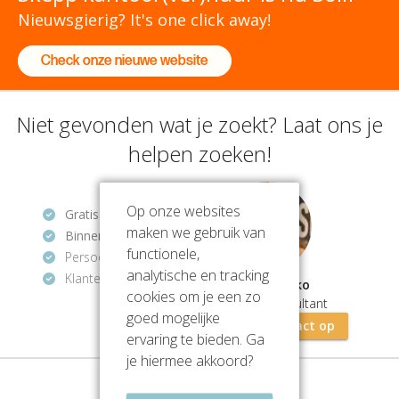
Nieuwsgierig? It's one click away!
Check onze nieuwe website
Niet gevonden wat je zoekt? Laat ons je
helpen zoeken!
Op onze websites
Gratis
en vrijblijvend
maken we gebruik van
Binnen 1 uur
antwoord
functionele,
Persoonlijke hulp
analytische en tracking
Klantenbeoordeling
9.2/10
Mathios Zeko
cookies om je een zo
Vastgoedconsultant
goed mogelijke
Neem contact op
ervaring te bieden. Ga
je hiermee akkoord?