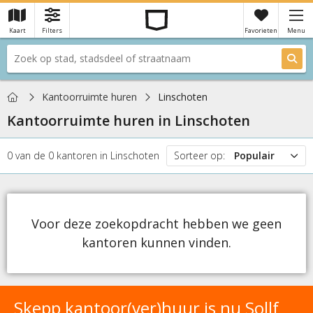
Kaart
Filters
Favorieten
Menu
×
Je hebt nog geen favorieten
Home
Kantoorruimte huren
Linschoten
Kantoorruimte huren in
Linschoten
0
van de
0
kantoren
in
Linschoten
Sorteer op:
Populair
Populair
Prijs
Nieuw
Voor deze zoekopdracht hebben we geen
kantoren kunnen vinden.
Skepp kantoor(ver)huur is nu Sollf