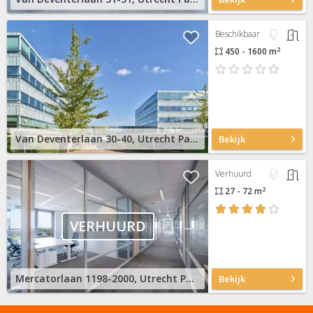
Beschikbaar
2
450 - 1600 m
Van Deventerlaan 30-40, Utrecht Papendorp
Bekijk
Verhuurd
2
27 - 72 m
VERHUURD
Mercatorlaan 1198-2000, Utrecht Papendorp
Bekijk