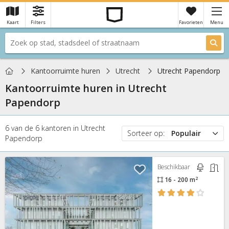
Kaart
Filters
Favorieten
Menu
×
Je hebt nog geen favorieten
Home
Kantoorruimte huren
Utrecht
Utrecht Papendorp
Kantoorruimte huren in
Utrecht
Papendorp
6
van de
6
kantoren
in
Utrecht
Sorteer op:
Populair
Papendorp
Populair
Prijs
Beschikbaar
Nieuw
2
16 - 200 m