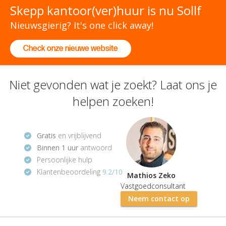
Skepp kantoor(ver)huur is nu Sollf
Nieuwsgierig? It's one click away!
Check onze nieuwe website
Niet gevonden wat je zoekt? Laat ons je
helpen zoeken!
Gratis
en vrijblijvend
Binnen 1 uur
antwoord
Persoonlijke hulp
Klantenbeoordeling
9.2/10
Mathios Zeko
Vastgoedconsultant
Neem contact op