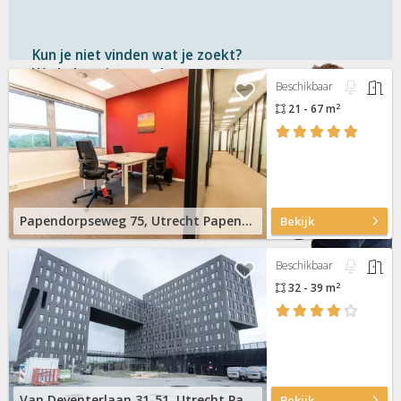
Kun je niet vinden wat je zoekt?
We helpen je graag!
Beschikbaar
2
21 - 67 m
Gratis
en vrijblijvend
Binnen 1 uur
antwoord
Persoonlijke hulp
Neem contact op
Papendorpseweg 75, Utrecht Papendorp
Bekijk
Beschikbaar
2
32 - 39 m
Van Deventerlaan 31-51, Utrecht Papendorp
Bekijk