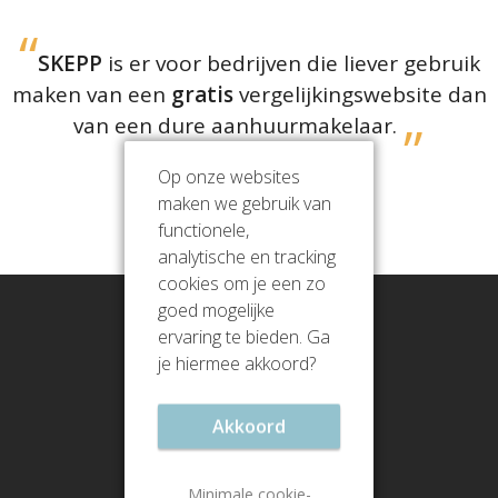
SKEPP
is er voor bedrijven die liever gebruik
maken van een
gratis
vergelijkingswebsite dan
van een dure aanhuurmakelaar.
Op onze websites
maken we gebruik van
Jullie beoordelen ons met een
9.2
functionele,
(
1364
reviews)
analytische en tracking
cookies om je een zo
goed mogelijke
ervaring te bieden. Ga
je hiermee akkoord?
Akkoord
Minimale cookie-