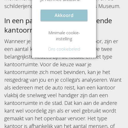
schilderijencollectie van het Dordrechts Museum.
Akkoord
In een paar stappen een passende
kantoorruimte
Minimale cookie-
instelling
Wanneer je zoekt naar een nieuw kantoor, zijn er
een aantal keuzes die je moet maken. De twee
Ons cookiebeleid
belangrijkste keuzes zijn de locatie en het type
kantoorruimte. Voor de keuze waar je
kantoorruimte zich moet bevinden, kan je het
reisgedrag van jou en je collega's analyseren. Want
als iedereen met de auto reist, kan een kantoor
vlakbij de snelweg veel handiger zijn dan een
kantoorruimte in de stad. Dat kan aan de andere
kant wel voordelig zijn als er veel gebruikt wordt
gemaakt van het openbaar vervoer. Het type
kantoor is afhankelijk van het aantal mensen, of