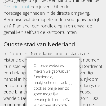
goed geregeld zijn. Met een kantoorruimte aan de
Einsteinstraat
heb je verschillende
horecagelegenheden in de directe omgeving.
Benieuwd wat de mogelijkheden voor jouw bedrijf
zijn? Plan snel een rondleiding in en ervaar de
gemakken zelf van de kantoorruimten.
Oudste stad van Nederland
In Dordrecht, Nederlands oudste stad, is de
historie dichtbij. Inwoners van Dordrecht noemen
Op onze websites
hun stad veelal Dordt. Van oudsher was Dordrecht
maken we gebruik van
een belangrijke handelsstad met een levendige
functionele,
handel in hout, graan en wijn. De historie, rijkdom
analytische en tracking
en cultuur is nog altijd terug te zien als je langs de
cookies om je een zo
oude binnenhavens, monumenten en musea
goed mogelijke
wandelt. De historische binnenstad telt zo’n 1.000
ervaring te bieden. Ga
monumenten, waaronder de Grote Kerk en de
je hiermee akkoord?