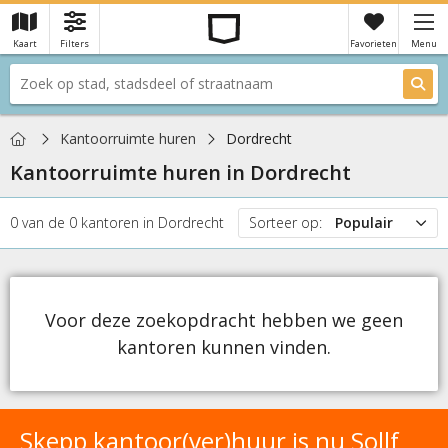
Kaart
Filters
Favorieten
Menu
×
Je hebt nog geen favorieten
Home
Kantoorruimte huren
Dordrecht
Kantoorruimte huren in
Dordrecht
0
van de
0
kantoren
in
Dordrecht
Sorteer op:
Populair
Populair
Prijs
Nieuw
Voor deze zoekopdracht hebben we geen
kantoren kunnen vinden.
Skepp kantoor(ver)huur is nu Sollf