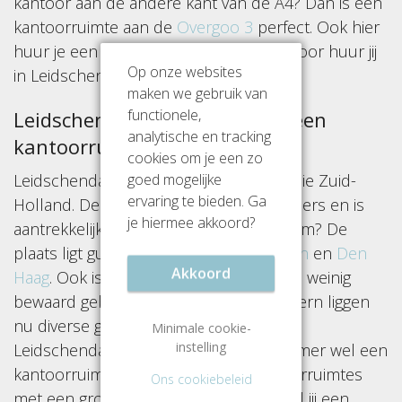
kantoor aan de andere kant van de A4? Dan is een
kantoorruimte aan de
Overgoo 3
perfect. Ook hier
huur je een groot oppervlak. Welk kantoor huur jij
Op onze websites
in Leidschendam?
maken we gebruik van
functionele,
Leidschendam is dé plek voor een
analytische en tracking
kantoorruimte
cookies om je een zo
goed mogelijke
Leidschendam is een stad in de provincie Zuid-
ervaring te bieden. Ga
Holland. De stad telt circa 35.000 inwoners en is
je hiermee akkoord?
aantrekkelijk voor ondernemers. Waarom? De
plaats ligt gunstig gelegen tussen
Leiden
en
Den
Akkoord
Haag
. Ook is van de historie van de stad weinig
bewaard gebleven. Rondom de dorpskern liggen
nu diverse grote kantoorgebouwen. In
Minimale cookie-
instelling
Leidschendam is er voor elke ondernemer wel een
kantoorruimte te vinden. Vooral kantoorruimtes
Ons cookiebeleid
met een grote metrage zijn populair. Wil jij een