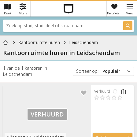
Kaart
Filters
Favorieten
Menu
×
Je hebt nog geen favorieten
Home
Kantoorruimte huren
Leidschendam
Kantoorruimte huren in
Leidschendam
1
van de
1
kantoren
in
Sorteer op:
Populair
Leidschendam
Populair
Prijs
Verhuurd
Nieuw
VERHUURD