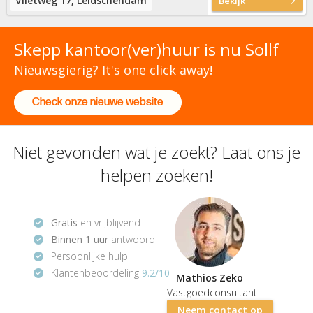
Vlietweg 17, Leidschendam
Bekijk
Skepp kantoor(ver)huur is nu Sollf
Nieuwsgierig? It's one click away!
Check onze nieuwe website
Niet gevonden wat je zoekt? Laat ons je
helpen zoeken!
Gratis
en vrijblijvend
Binnen 1 uur
antwoord
Persoonlijke hulp
Klantenbeoordeling
9.2/10
Mathios Zeko
Vastgoedconsultant
Neem contact op