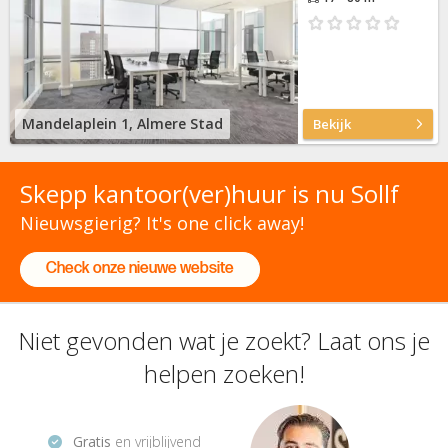
Mandelaplein 1, Almere Stad
Bekijk
Skepp kantoor(ver)huur is nu Sollf
Nieuwsgierig? It's one click away!
Check onze nieuwe website
Niet gevonden wat je zoekt? Laat ons je
helpen zoeken!
Gratis
en vrijblijvend