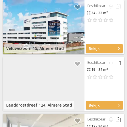
Beschikbaar
2
24 - 33 m
Veluwezoom 15, Almere Stad
Bekijk
Beschikbaar
2
19 - 82 m
Landdrostdreef 124, Almere Stad
Bekijk
Beschikbaar
2
17 - 80 m