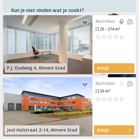
Kun je niet vinden wat je zoekt?
We helpen je graag!
Beschikbaar
2
25 - 274 m
Gratis
en vrijblijvend
Binnen 1 uur
antwoord
Persoonlijke hulp
Neem contact op
P.J. Oudweg 4, Almere Stad
Bekijk
Beschikbaar
2
35 m
Jool Hulstraat 2-14, Almere Stad
Bekijk