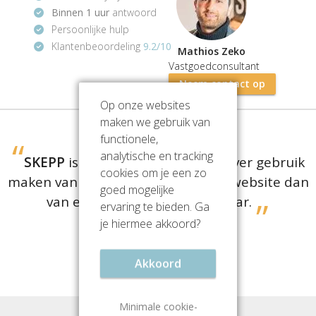
Binnen 1 uur
antwoord
Persoonlijke hulp
Klantenbeoordeling
9.2/10
Mathios Zeko
Vastgoedconsultant
Neem contact op
Op onze websites
maken we gebruik van
functionele,
analytische en tracking
SKEPP
is er voor bedrijven die liever gebruik
cookies om je een zo
maken van een
gratis
vergelijkingswebsite dan
goed mogelijke
van een dure aanhuurmakelaar.
ervaring te bieden. Ga
je hiermee akkoord?
Jullie beoordelen ons met een
9.2
Akkoord
(
1364
reviews)
Minimale cookie-