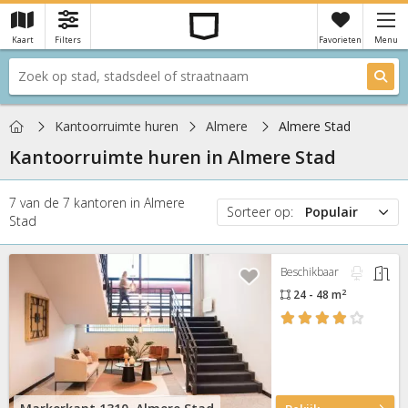
Kaart
Filters
Favorieten
Menu
×
Je hebt nog geen favorieten
Home
Kantoorruimte huren
Almere
Almere Stad
Kantoorruimte huren in
Almere Stad
7
van de
7
kantoren
in
Almere
Sorteer op:
Populair
Stad
Populair
Prijs
Beschikbaar
Nieuw
2
24 - 48 m