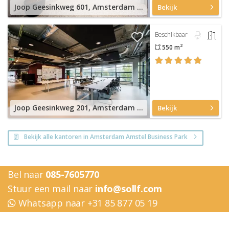
Joop Geesinkweg 601, Amsterdam Amstel Business Park
Bekijk
Beschikbaar
2
550 m
Joop Geesinkweg 201, Amsterdam Amstel Business Park
Bekijk
Bekijk alle kantoren in Amsterdam Amstel Business Park
Bel naar
085-7605770
Stuur een mail naar
info@sollf.com
Whatsapp naar +31 85 877 05 19