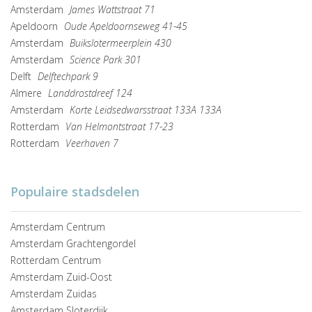
Amsterdam
James Wattstraat 71
Apeldoorn
Oude Apeldoornseweg 41-45
Amsterdam
Buikslotermeerplein 430
Amsterdam
Science Park 301
Delft
Delftechpark 9
Almere
Landdrostdreef 124
Amsterdam
Korte Leidsedwarsstraat 133A 133A
Rotterdam
Van Helmontstraat 17-23
Rotterdam
Veerhaven 7
Populaire stadsdelen
Amsterdam Centrum
Amsterdam Grachtengordel
Rotterdam Centrum
Amsterdam Zuid-Oost
Amsterdam Zuidas
Amsterdam Sloterdijk