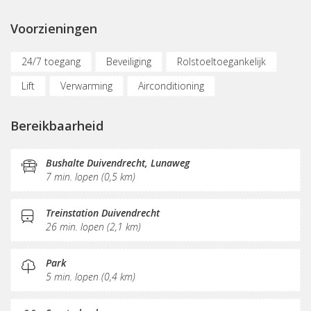
Voorzieningen
24/7 toegang
Beveiliging
Rolstoeltoegankelijk
Lift
Verwarming
Airconditioning
Parkeergelegenheid
Oplaadpunt auto
Bereikbaarheid
Fietsenstalling
(Flex)werkplekken
Vergaderplekken
Belruimte
Opslagruimte
Bushalte Duivendrecht, Lunaweg
7 min. lopen (0,5 km)
Internetmogelijkheden
Glasvezel
Printservice
KVK-inschrijving
Sociaal hart
Koffie/thee
Treinstation Duivendrecht
26 min. lopen (2,1 km)
Pantry
Schoonmaak
Receptie
Postverwerking
Park
5 min. lopen (0,4 km)