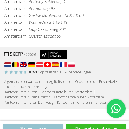
Amsterdam
Anthony Fokkerweg 1
Amsterdam
Arlandaweg 92
Amsterdam
Gustav Mahlerplein 28 & 58-60
Amsterdam
Wibautstraat 135-139
Amsterdam
Joop Geesinkweg 201
Amsterdam
Overschiestraat 59
© 2026
9.2
/10
op basis van
1364
beoordelingen
Algemene voorwaarden
|
Integriteitsbeleid
|
Cookiebeleid
|
Privacybeleid
|
Sitemap
|
Kantoorinrichting
Kantoorruimte huren
|
Kantoorruimte huren Amsterdam
|
Kantoorruimte huren Utrecht
|
Kantoorruimte huren Rotterdam
|
Kantoorruimte huren Den Haag
|
Kantoorruimte huren Eindhoven
Stel een vraag
Plan gratis rondleiding