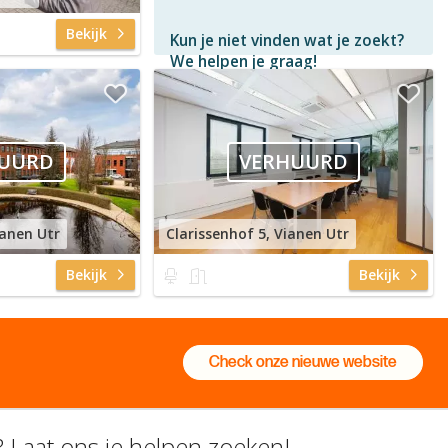
Bekijk
Kun je niet vinden wat je zoekt?
We helpen je graag!
Gratis
en vrijblijvend
Binnen 1 uur
antwoord
Persoonlijke hulp
UURD
VERHUURD
Neem contact op
ianen Utr
Clarissenhof 5, Vianen Utr
Bekijk
Bekijk
Check onze nieuwe website
 Laat ons je helpen zoeken!