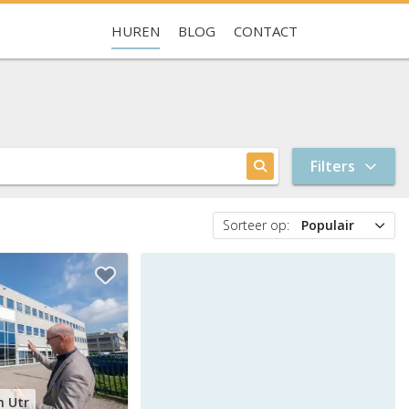
HUREN
BLOG
CONTACT
Je hebt nog geen favorieten
Filters
Sorteer op:
Populair
Populair
Prijs
Nieuw
n Utr