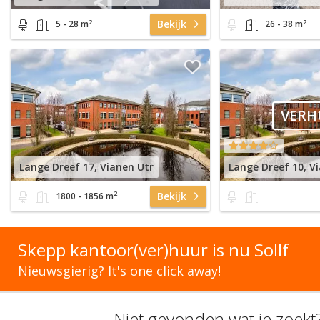
2
2
Bekijk
5 - 28 m
26 - 38 m
VERH
Lange Dreef 17, Vianen Utr
Lange Dreef 10, V
2
Bekijk
1800 - 1856 m
Skepp kantoor(ver)huur is nu Sollf
Nieuwsgierig? It's one click away!
Niet gevonden wat je zoekt?