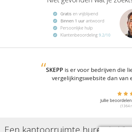
Gratis
en vrijblijvend
Binnen 1 uur
antwoord
Persoonlijke hulp
Klantenbeoordeling
9.2/10
SKEPP
is er voor bedrijven die 
vergelijkingswebsite dan van
Jullie beoordel
(
1364
r
Een kantoorruimte huren in
Via