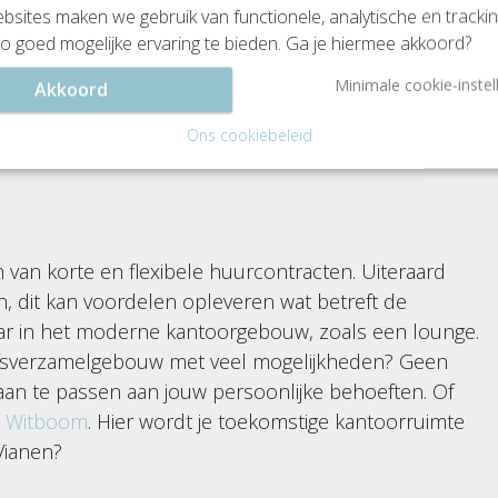
sites maken we gebruik van functionele, analytische en tracki
o goed mogelijke ervaring te bieden. Ga je hiermee akkoord?
in een kantoor in Vianen (Utrecht). De stad
land, maar is nu de enige Utrechtse gemeente ten
Minimale cookie-instel
Akkoord
 door het Merwedekanaal die Vianen verdeeld in
Ons cookiebeleid
iezen. Bekijk de aantrekkelijke prijzen van
 van korte en flexibele huurcontracten. Uiteraard
, dit kan voordelen opleveren wat betreft de
baar in het moderne kantoorgebouw, zoals een lounge.
jfsverzamelgebouw met veel mogelijkheden? Geen
aan te passen aan jouw persoonlijke behoeften. Of
e
Witboom
. Hier wordt je toekomstige kantoorruimte
n Vianen?