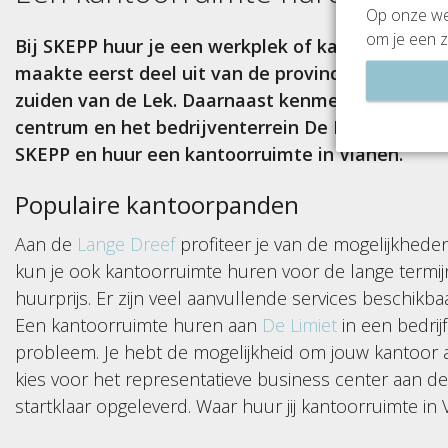
Op onze web
om je een z
Bij SKEPP huur je een werkplek of kantoorruimte 
maakte eerst deel uit van de provincie Zuid-Hol
zuiden van de Lek. Daarnaast kenmerkt het zich
centrum en het bedrijventerrein De Hagen en De B
SKEPP en huur een kantoorruimte in Vianen.
Populaire kantoorpanden
Aan de
Lange Dreef
profiteer je van de mogelijkheden
kun je ook kantoorruimte huren voor de lange termijn
huurprijs. Er zijn veel aanvullende services beschik
Een kantoorruimte huren aan
De Limiet
in een bedri
probleem. Je hebt de mogelijkheid om jouw kantoor 
kies voor het representatieve business center aan d
startklaar opgeleverd. Waar huur jij kantoorruimte i