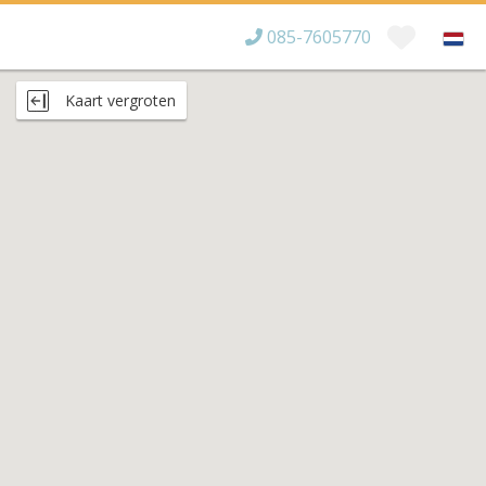
085-7605770
Bereikbaar tot
×
Kaart vergroten