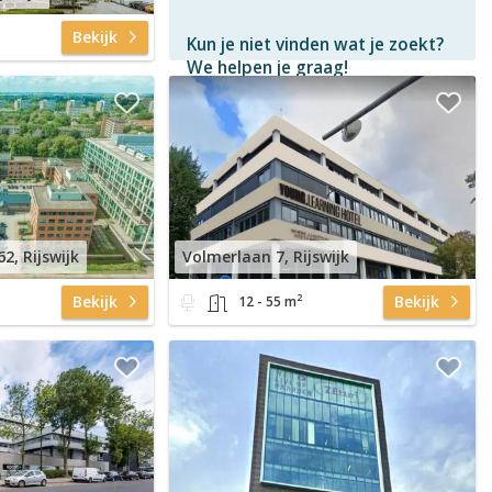
Bekijk
Kun je niet vinden wat je zoekt?
We helpen je graag!
Gratis
en vrijblijvend
Binnen 1 uur
antwoord
Persoonlijke hulp
Neem contact op
2, Rijswijk
Volmerlaan 7, Rijswijk
2
Bekijk
Bekijk
12 - 55 m