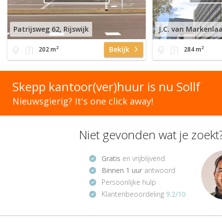
Patrijsweg 62, Rijswijk
J.C. van Markenlaa
2
2
Bekijk
202 m
284 m
Skepp kantoor(ver)huur is nu Sollf
Nieuwsgierig? It's one click away!
Niet gevonden wat je zoekt?
Gratis
en vrijblijvend
Binnen 1 uur
antwoord
Persoonlijke hulp
Klantenbeoordeling
9.2/10