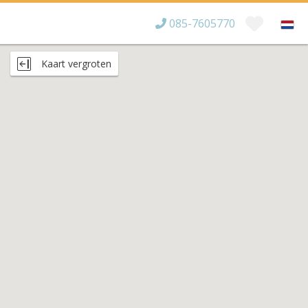
085-7605770
Bereikbaar tot
×
Kaart vergroten