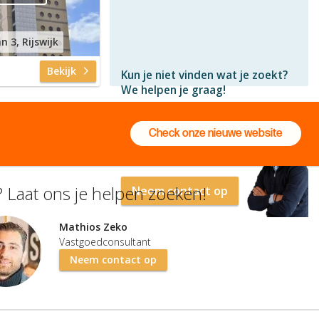
n 3, Rijswijk
Bekijk
Kun je niet vinden wat je zoekt?
We helpen je graag!
Gratis
en vrijblijvend
Check onze nieuwe website
Binnen 1 uur
antwoord
Persoonlijke hulp
 Laat ons je helpen zoeken!
Neem contact op
Mathios Zeko
Vastgoedconsultant
Neem contact op