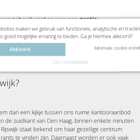
liever gebruik maken van een
gratis
 een dure aanhuurmakelaar.
sites maken we gebruik van functionele, analytische en tracki
o goed mogelijke ervaring te bieden. Ga je hiermee akkoord?
Minimale cookie-instel
Akkoord
en ons met een
9.2
eviews)
Ons cookiebeleid
swijk
?
 Neem dan een kijkje tussen ons ruime kantooraanbod
gt aan de zuidkant van Den Haag, binnen enkele minuten
. Rijswijk staat bekend om haar gezellige centrum
urants te vinden zijn. Daarnaast worden er ook vaak