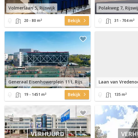
Volmerlaan 5, Rijswijk
Polakweg 7, Rijswi
2
2
Bekijk
20 - 80 m
31 - 704 m
Generaal Eisenhowerplein 111, Rijswijk
Laan van Vredenoo
2
2
Bekijk
19 - 1451 m
135 m
VERHUURD
VERH