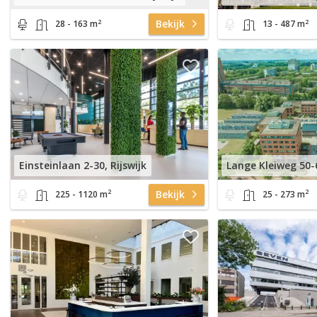
2
2
Bekijk
28 - 163 m
13 - 487 m
Einsteinlaan 2-30, Rijswijk
Lange Kleiweg 50-6
2
2
Bekijk
225 - 1120 m
25 - 273 m