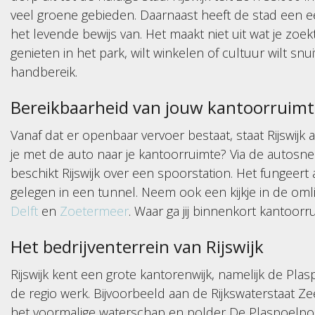
veel groene gebieden. Daarnaast heeft de stad een 
het levende bewijs van. Het maakt niet uit wat je zoekt
genieten in het park, wilt winkelen of cultuur wilt snu
handbereik.
Bereikbaarheid van jouw kantoorruimte
Vanaf dat er openbaar vervoer bestaat, staat Rijswijk 
je met de auto naar je kantoorruimte? Via de autosne
beschikt Rijswijk over een spoorstation. Het fungeert
gelegen in een tunnel. Neem ook een kijkje in de om
Delft
en
Zoetermeer
. Waar ga jij binnenkort kantoor
Het bedrijventerrein van Rijswijk
Rijswijk kent een grote kantorenwijk, namelijk de Pla
de regio werk. Bijvoorbeeld aan de Rijkswaterstaat 
het voormalige waterschap en polder De Plaspoelpold