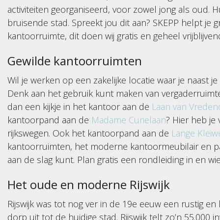
activiteiten georganiseerd, voor zowel jong als oud. Hu
bruisende stad. Spreekt jou dit aan? SKEPP helpt je g
kantoorruimte, dit doen wij gratis en geheel vrijblijven
Gewilde kantoorruimten
Wil je werken op een zakelijke locatie waar je naast 
Denk aan het gebruik kunt maken van vergaderrui
dan een kijkje in het kantoor aan de
Laan van Vreden
kantoorpand aan de
Madame Curielaan
? Hier heb je 
rijkswegen. Ook het kantoorpand aan de
Lange Kleiw
kantoorruimten, het moderne kantoormeubilair en pa
aan de slag kunt. Plan gratis een rondleiding in en wie
Het oude en moderne Rijswijk
Rijswijk was tot nog ver in de 19e eeuw een rustig en
dorp uit tot de huidige stad. Rijswijk telt zo’n 55.00