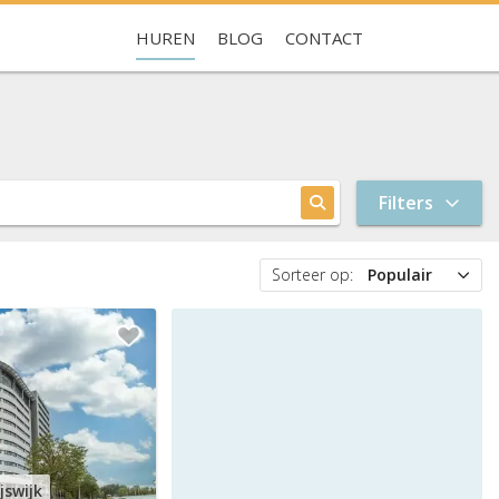
HUREN
BLOG
CONTACT
Je hebt nog geen favorieten
Filters
Sorteer op:
Populair
Populair
Prijs
Nieuw
jswijk