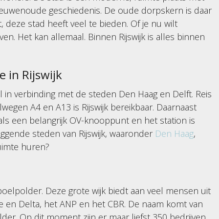
eeuwenoude geschiedenis. De oude dorpskern is daar
, deze stad heeft veel te bieden. Of je nu wilt
iven. Het kan allemaal. Binnen Rijswijk is alles binnen
 in Rijswijk
al in verbinding met de steden Den Haag en Delft. Reis
lwegen A4 en A13 is Rijswijk bereikbaar. Daarnaast
 als een belangrijk OV-knooppunt en het station is
liggende steden van Rijswijk, waaronder
Den Haag
,
ruimte huren?
spoelpolder. Deze grote wijk biedt aan veel mensen uit
Zee en Delta, het ANP en het CBR. De naam komt van
er. Op dit moment zijn er maar liefst 350 bedrijven