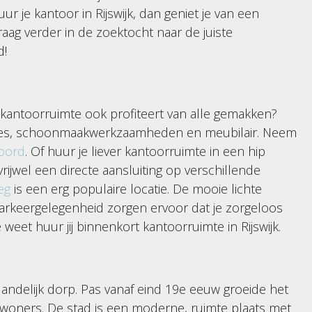
ur je kantoor in Rijswijk, dan geniet je van een
raag verder in de zoektocht naar de juiste
d!
je kantoorruimte ook profiteert van alle gemakken?
mtes, schoonmaakwerkzaamheden en meubilair. Neem
oord
. Of huur je liever kantoorruimte in een hip
vrijwel een directe aansluiting op verschillende
eg
is een erg populaire locatie. De mooie lichte
rkeergelegenheid zorgen ervoor dat je zorgeloos
 weet huur jij binnenkort kantoorruimte in Rijswijk.
 landelijk dorp. Pas vanaf eind 19e eeuw groeide het
0 inwoners. De stad is een moderne, ruimte plaats met