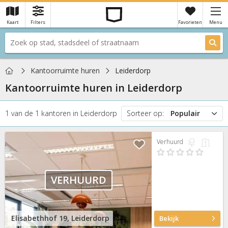
Kaart
Filters
Favorieten
Menu
×
Je hebt nog geen favorieten
Home
Kantoorruimte huren
Leiderdorp
Kantoorruimte huren in
Leiderdorp
1
van de
1
kantoren
in
Leiderdorp
Sorteer op:
Populair
Populair
Verhuurd
Prijs
Nieuw
VERHUURD
Elisabethhof 19, Leiderdorp
Bekijk