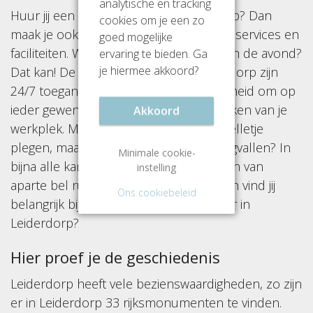
analytische en tracking
Huur jij een kantoorruimte in Leiderdorp? Dan
cookies om je een zo
maak je ook gebruik van alle aanwezige services en
goed mogelijke
faciliteiten. Werk jij vaak nog even door in de avond?
ervaring te bieden. Ga
je hiermee akkoord?
Dat kan! De meeste kantoren in Leiderdorp zijn
24/7 toegankelijk. Zo heb jij de mogelijkheid om op
ieder gewenste moment gebruik te maken van je
Akkoord
werkplek. Moet je nog een belangrijk belletje
plegen, maar wil je je collega’s niet lastigvallen? In
Minimale cookie-
bijna alle kantoren kun je gebruik maken van
instelling
aparte bel ruimtes. Welke voorzieningen vind jij
Ons cookiebeleid
belangrijk bij het huren van een kantoor in
Leiderdorp?
Hier proef je de geschiedenis
Leiderdorp heeft vele bezienswaardigheden, zo zijn
er in Leiderdorp 33 rijksmonumenten te vinden.