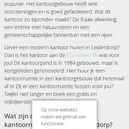
populair. Het kantoorgebouw heeft vele
voorzieningen en is goed gefaciliteerd. Wat dit
kantoor zo bijzonder maakt? De fraaie afwerking,
een entree met natuursteen en een
gemeenschappelijke binnentuin met een vijver.
Liever een modern kantoor huren in Leiderdorp?
Dan is het kantoor aan de
Touwbaan 38
wat voor
jou! Dit kantoorpand is in 1984 gebouwd, maar is
kortgeleden gerenoveerd. Hier huur je een
kantoorruimte in een kantoorgebouw dat helemaal
af is! Zit er een kantoorruimte tussen voor jou?
Twijfel niet langer en boek een gratis en
vrijblijvende rondleiding!
Op onze websites
Wat zijn de voordelen van een
maken we gebruik van
kantoorruimte huren in Leiderdorp?
functionele,