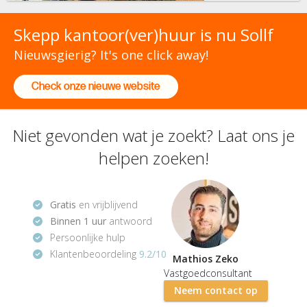
Skepp kantoor(ver)huur is nu Sollf
Nieuwsgierig? It's one click away!
Check onze nieuwe website
Niet gevonden wat je zoekt? Laat ons je
helpen zoeken!
Gratis
en vrijblijvend
Binnen 1 uur
antwoord
Persoonlijke hulp
Klantenbeoordeling
9.2/10
Mathios Zeko
Vastgoedconsultant
Neem contact op