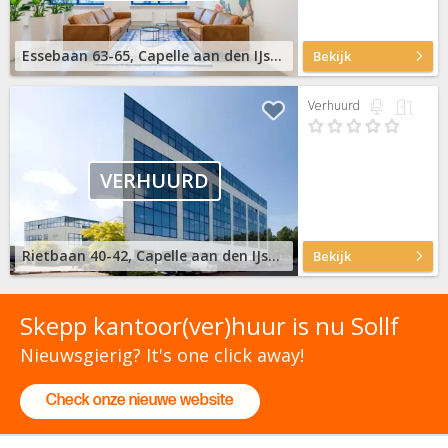
Essebaan 63-65, Capelle aan den IJssel
Bekijk
Verhuurd
VERHUURD
Rietbaan 40-42, Capelle aan den IJssel
Bekijk
Skepp kantoor(ver)huur is nu Sollf
Nieuwsgierig? It's one click away!
Check onze nieuwe website