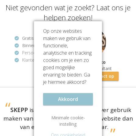
Niet gevonden wat je zoekt? Laat ons je
helpen zoeken!
Op onze websites
maken we gebruik van
Gratis
en vrijblijvend
functionele,
Binnen 1 uur
antwoord
analytische en tracking
Persoonlijke hulp
cookies om je een zo
Klantenbeoordeling
9.2/10
Mathios Zeko
goed mogelijke
Vastgoedconsultant
ervaring te bieden. Ga
Neem contact op
je hiermee akkoord?
Akkoord
SKEPP
is er voor bedrijven die liever gebruik
maken van een
gratis
vergelijkingswebsite dan
Minimale cookie-
instelling
van een dure aanhuurmakelaar.
Ons cookiebeleid