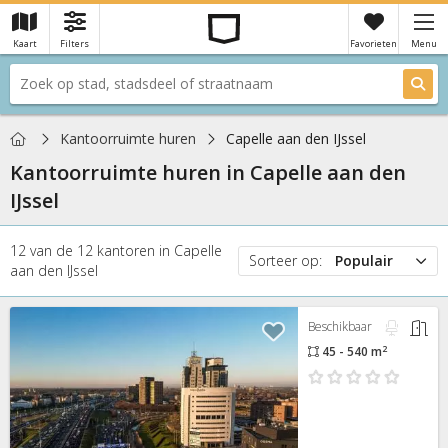
Kaart
Filters
Favorieten
Menu
×
Je hebt nog geen favorieten
Home
Kantoorruimte huren
Capelle aan den IJssel
Kantoorruimte huren in
Capelle aan den
IJssel
12
van de
12
kantoren
in
Capelle
Sorteer op:
Populair
aan den IJssel
Populair
Prijs
Beschikbaar
Nieuw
2
45 - 540 m