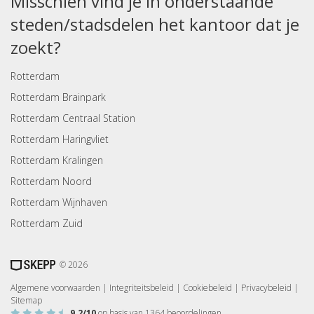
Misschien vind je in onderstaande
steden/stadsdelen het kantoor dat je
zoekt?
Rotterdam
Rotterdam Brainpark
Rotterdam Centraal Station
Rotterdam Haringvliet
Rotterdam Kralingen
Rotterdam Noord
Rotterdam Wijnhaven
Rotterdam Zuid
© 2026
Algemene voorwaarden
|
Integriteitsbeleid
|
Cookiebeleid
|
Privacybeleid
|
Sitemap
9.2
/10
op basis van
1364
beoordelingen