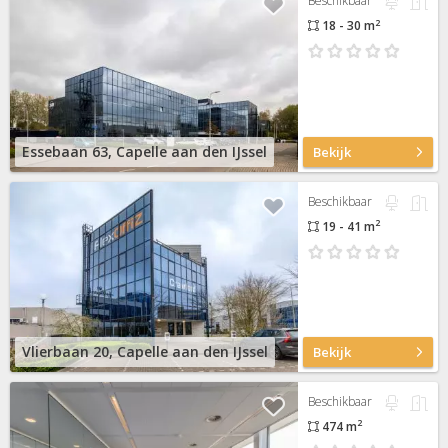
Beschikbaar
2
18 - 30 m
Essebaan 63, Capelle aan den IJssel
Bekijk
Beschikbaar
2
19 - 41 m
Vlierbaan 20, Capelle aan den IJssel
Bekijk
Beschikbaar
2
474 m