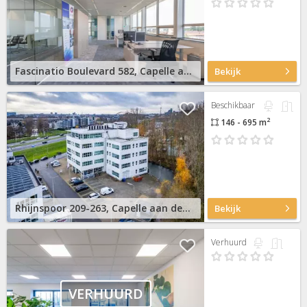
Fascinatio Boulevard 582, Capelle aan den IJssel
Bekijk
Beschikbaar
2
146 - 695 m
Rhijnspoor 209-263, Capelle aan den IJssel
Bekijk
Verhuurd
VERHUURD