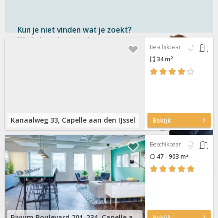
Kun je niet vinden wat je zoekt?
We helpen je graag!
Beschikbaar
2
34 m
Gratis
en vrijblijvend
Binnen 1 uur
antwoord
Persoonlijke hulp
Neem contact op
Kanaalweg 33, Capelle aan den IJssel
Bekijk
Beschikbaar
2
47 - 903 m
Rivium Boulevard 201-234, Capelle aan den IJssel
Bekijk