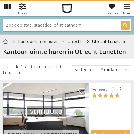
Kaart
Filters
Favorieten
Menu
×
Je hebt nog geen favorieten
Home
Kantoorruimte huren
Utrecht
Utrecht Lunetten
Kantoorruimte huren in
Utrecht Lunetten
1
van de
1
kantoren
in
Utrecht
Sorteer op:
Populair
Lunetten
Populair
Prijs
Verhuurd
Nieuw
VERHUURD