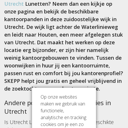
Utrecht
Lunetten? Neem dan een kijkje op
onze pagina en bekijk de beschikbare
kantoorpanden in deze zuidoostelijke wijk in
Utrecht. De wijk ligt achter de Waterlinieweg
en leidt naar Houten, een meer afgelegen stuk
van Utrecht. Dat maakt het werken op deze
locatie erg bijzonder, er zijn hier namelijk
weinig kantoorgebouwen te vinden. Tussen de
woonwijken in huur jij een kantoorruimte,
passen rust en comfort bij jou kantorenprofiel?
SKEPP helpt jou gratis en geheel vrijblijvend in
de zoektocht naar een kantoorruimte.
Op onze websites
Andere populaire kantoorlocaties in
maken we gebruik van
Utrecht
functionele,
analytische en tracking
Is Utrecht Lunetten niet helemaal de geschikte
cookies om je een zo