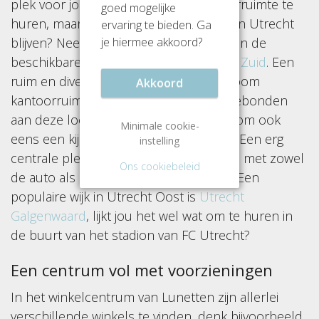
plek voor jou onderneming om kantoorruimte te
goed mogelijke
huren, maar je wil wel in dit gedeelte van Utrecht
ervaring te bieden. Ga
blijven? Neem dan eens een kijkje tussen de
je hiermee akkoord?
beschikbare kantoorpanden in
Utrecht Zuid
. Een
ruim en divers aanbod, zit hier jouw droom
Akkoord
kantoorruimte tussen? Of ben je niet gebonden
aan deze locatie? Dan raden we je aan om ook
Minimale cookie-
eens een kijkje nemen in
Utrecht Oost
. Een erg
instelling
centrale plek die makkelijk bereikbaar is met zowel
Ons cookiebeleid
de auto als met het openbaar vervoer. Een
populaire wijk in Utrecht Oost is
Utrecht
Galgenwaard
, lijkt jou het wel wat om te huren in
de buurt van het stadion van FC Utrecht?
Een centrum vol met voorzieningen
In het winkelcentrum van Lunetten zijn allerlei
verschillende winkels te vinden, denk bijvoorbeeld