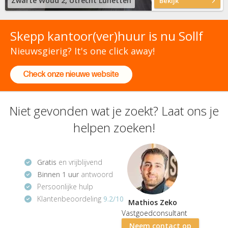
Zwarte Woud 2, Utrecht Lunetten
Bekijk
Skepp kantoor(ver)huur is nu Sollf
Nieuwsgierig? It's one click away!
Check onze nieuwe website
Niet gevonden wat je zoekt? Laat ons je
helpen zoeken!
Gratis
en vrijblijvend
Binnen 1 uur
antwoord
Persoonlijke hulp
Klantenbeoordeling
9.2/10
Mathios Zeko
Vastgoedconsultant
Neem contact op