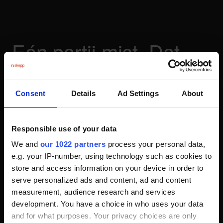
Eén partij mist. Dat
zijn wij.
Consent
Details
Ad Settings
About
Elk traject begint met een gesprek. We brengen in kaart
wat je nodig hebt en wat de ambitie is. Soms hebben we
het complete traject in handen, soms een paar
Responsible use of your data
onderdelen; wat jij nodig hebt, bepaalt wat wij doen.
We and
our 1022 partners
process your personal data,
Vanaf dat moment zijn wij de schakel die jouw verhaal
e.g. your IP-number, using technology such as cookies to
store and access information on your device in order to
compleet maakt.
serve personalized ads and content, ad and content
measurement, audience research and services
development. You have a choice in who uses your data
and for what purposes. Your privacy choices are only