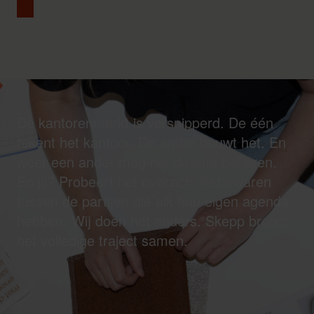
De kantorenmarkt is versnipperd. De één
tekent het kantoor. De ander bouwt het. En
weer een ander mag het daarna beheren.
En jij? Probeert het overzicht te bewaren
tussen de partijen die elk hun eigen agenda
hebben. Wij doen het anders. Skepp brengt
het volledige traject samen.