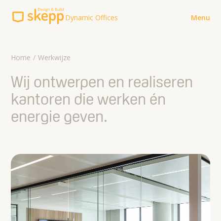
Dynamic Offices
Menu
Explore
Home
Werkwijze
Werkwijze
Wij ontwerpen en realiseren
kantoren die werken én
Over ons
energie geven.
Contact
Contact
Meer Skepp Design & Build
koffie@skepp.com
Voor verhuurders
085-8500152
Brochures