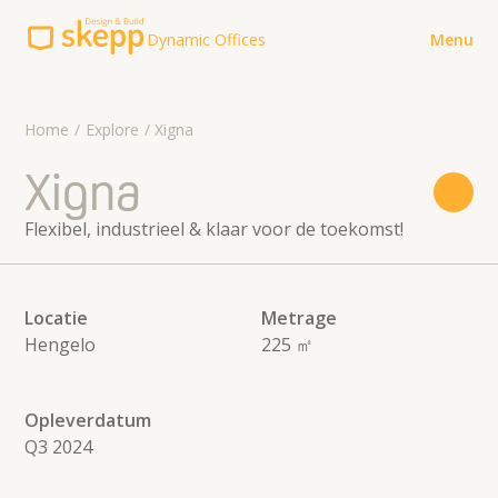
Dynamic Offices
Menu
Explore
Home
Explore
Xigna
Werkwijze
Xigna
Over ons
Flexibel, industrieel & klaar voor de toekomst!
Contact
Contact
Meer Skepp Design & Build
Locatie
Metrage
Hengelo
225 ㎡
koffie@skepp.com
Voor verhuurders
085-8500152
Brochures
Opleverdatum
Q3 2024