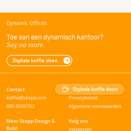
Dynamic Offices
Toe aan een dynamisch kantoor?
Say no more.
Digitale koffie doen
Digitale koffie doen
Contact
Cookie voorkeuren
koffie@skepp.com
Privacybeleid
085-8500152
Algemene voorwaarden
Meer Skepp Design &
Volg ons
Build
Instagram