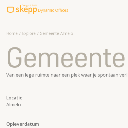
Dynamic Offices
Explore
Home
Explore
Gemeente Almelo
Werkwijze
Gemeente
Over ons
Contact
Van een lege ruimte naar een plek waar je spontaan verl
Contact
koffie@skepp.com
Locatie
085-8500152
Almelo
Opleverdatum