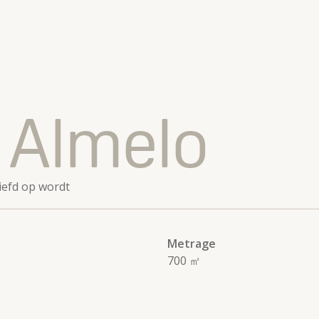
 Almelo
iefd op wordt
Meer Skepp Design & Build
Voor verhuurders
Metrage
Brochures
700 ㎡