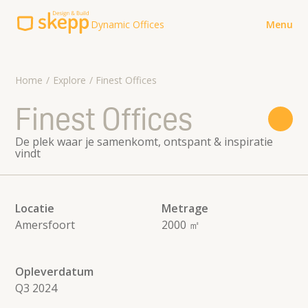
Dynamic Offices
Menu
Explore
Home
Explore
Finest Offices
Werkwijze
Finest Offices
Over ons
De plek waar je samenkomt, ontspant & inspiratie
vindt
Contact
Contact
Meer Skepp Design & Build
Locatie
Metrage
koffie@skepp.com
Voor verhuurders
Amersfoort
2000 ㎡
085-8500152
Brochures
Opleverdatum
Q3 2024