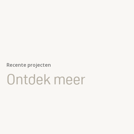
Recente projecten
Ontdek meer
Finest Offices; een plek die meteen
goed voelt