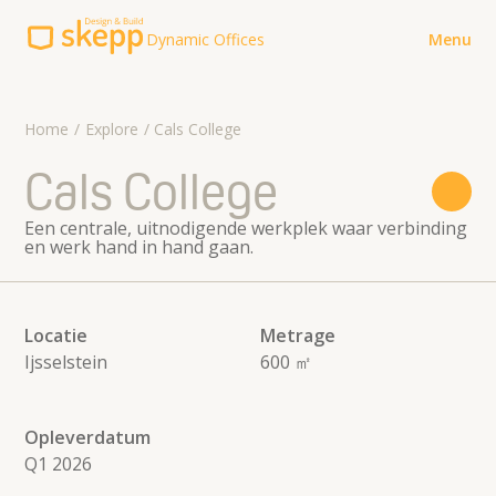
Dynamic Offices
Menu
Explore
Home
Explore
Cals College
Werkwijze
Cals College
Over ons
Een centrale, uitnodigende werkplek waar verbinding
en werk hand in hand gaan.
Contact
Contact
Meer Skepp Design & Build
Locatie
Metrage
koffie@skepp.com
Voor verhuurders
Ijsselstein
600 ㎡
085-8500152
Brochures
Opleverdatum
Q1 2026