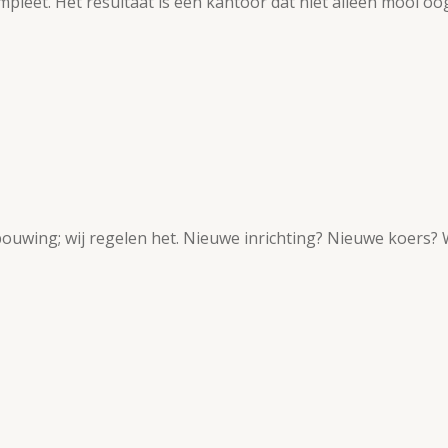
pleet. Het resultaat is een kantoor dat niet alleen mooi o
ouwing; wij regelen het. Nieuwe inrichting? Nieuwe koers? W