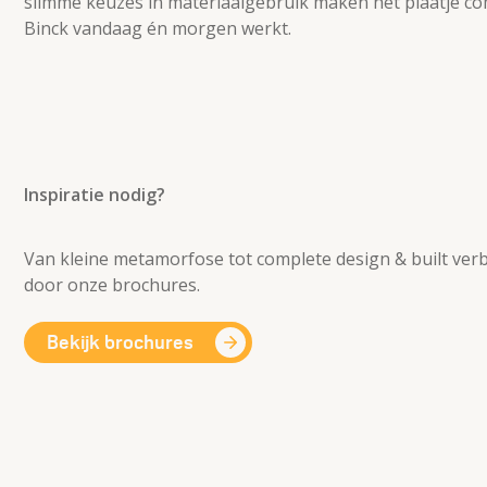
slimme keuzes in materiaalgebruik maken het plaatje com
Binck vandaag én morgen werkt.
Inspiratie nodig?
Van kleine metamorfose tot complete design & built verb
door onze brochures.
Bekijk brochures