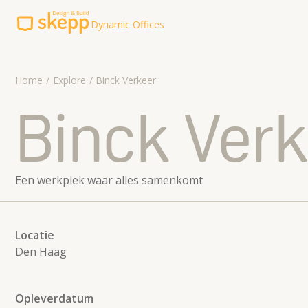
Dynamic Offices
Explore
Home
Explore
Binck Verkeer
Werkwijze
Binck Ver
Over ons
Contact
Een werkplek waar alles samenkomt
Contact
koffie@skepp.com
Locatie
085-8500152
Den Haag
Opleverdatum