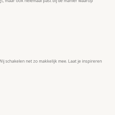
ogt, maar ook helemaal past bij de manier waarop
ij schakelen net zo makkelijk mee. Laat je inspireren