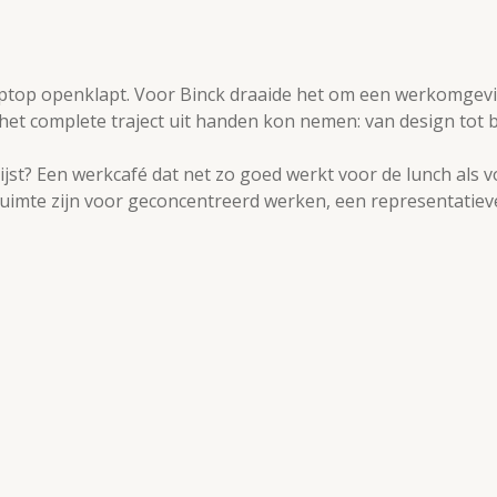
e laptop openklapt. Voor Binck draaide het om een werko
het complete traject uit handen kon nemen: van design tot bu
lijst? Een werkcafé dat net zo goed werkt voor de lunch als
imte zijn voor geconcentreerd werken, een representatieve 